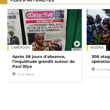
PLUS D'ACTUALITÉS
CAMEROUN
NIGÉRIA
02:03
Après 58 jours d'absence,
308 otag
l'inquiétude grandit autour de
opératio
Paul Biya
Il y a 1 he
Il y a 1 heure