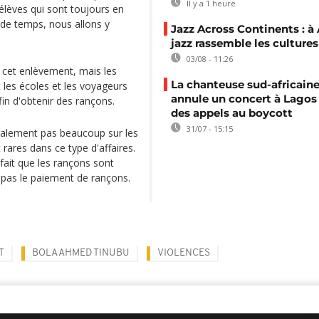
Il y a 1 heure
élèves qui sont toujours en
u de temps, nous allons y
Jazz Across Continents : à 
jazz rassemble les cultures
03/08 - 11:26
 cet enlèvement, mais les
La chanteuse sud-africaine
 les écoles et les voyageurs
annule un concert à Lagos
fin d'obtenir des rançons.
des appels au boycott
31/07 - 15:15
ralement pas beaucoup sur les
rares dans ce type d'affaires.
 fait que les rançons sont
 pas le paiement de rançons.
T
BOLA AHMED TINUBU
VIOLENCES