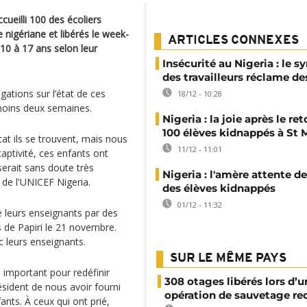
ccueilli 100 des écoliers
 nigériane et libérés le week-
ARTICLES CONNEXES
 10 à 17 ans selon leur
Insécurité au Nigeria : le s
des travailleurs réclame de
gations sur l’état de ces
18/12 - 10:28
 moins deux semaines.
Nigeria : la joie après le re
100 élèves kidnappés à St 
tat ils se trouvent, mais nous
11/12 - 11:01
ptivité, ces enfants ont
erait sans doute très
Nigeria : l'amère attente de
de l'UNICEF Nigeria.
des élèves kidnappés
01/12 - 11:32
 leurs enseignants par des
 de Papiri le 21 novembre.
 leurs enseignants.
SUR LE MÊME PAYS
s important pour redéfinir
308 otages libérés lors d’u
résident de nous avoir fourni
opération de sauvetage re
nts. À ceux qui ont prié,