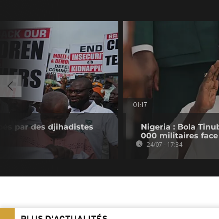
01:17
pés par des djihadistes
Nigeria : Bola Tin
000 militaires face 
24/07 - 17:34