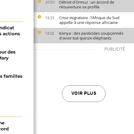
Détroit d'Ormuz : un accord de
20:50
réouverture se profile
Crise migratoire : l’Afrique du Sud
18:33
appelle à une réponse africaine
yndicat
Kenya : des pesticides soupçonnés
s actions
18:02
d'avoir tué quinze éléphants
PUBLICITÉ
tour des
Mary
s familles
VOIR PLUS
ne
cord