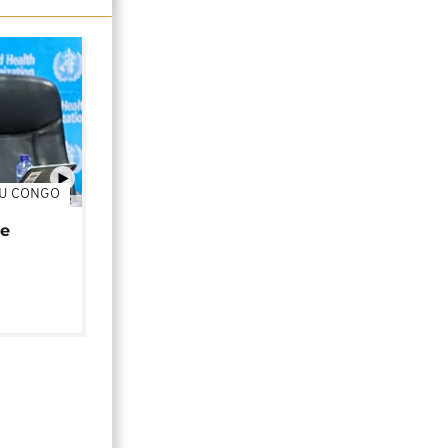
DU CONGO
01:02
de