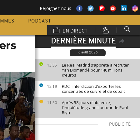
Rejoignez-nous
AMMES
PODCAST
EN DIRECT
DERNIÈRE MINUTE
iers
6 août 2026
Le Real Madrid s’apprête à recruter
13:55
Yan Diomandé pour 140 millions
d’euros
RDC : interdiction d’exporter les
12:19
concentrés de cuivre et de cobalt
Après 58 jours d'absence,
11:50
l'inquiétude grandit autour de Paul
Biya
PUBLICITÉ