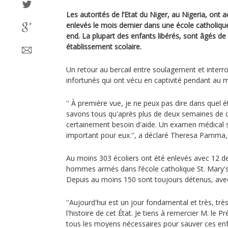
Les autorités de l’Etat du Niger, au Nigeria, ont a
enlevés le mois dernier dans une école catholique
end. La plupart des enfants libérés, sont âgés de
établissement scolaire.
Un retour au bercail entre soulagement et interro
infortunés qui ont vécu en captivité pendant au
'' À première vue, je ne peux pas dire dans quel é
savons tous qu'après plus de deux semaines de ca
certainement besoin d'aide. Un examen médical s
important pour eux.'', a déclaré Theresa Pamma, 
Au moins 303 écoliers ont été enlevés avec 12 de
hommes armés dans l’école catholique St. Mary's
Depuis au moins 150 sont toujours détenus, avec
''Aujourd'hui est un jour fondamental et très, trè
l'histoire de cet État. Je tiens à remercier M. le P
tous les moyens nécessaires pour sauver ces enfa