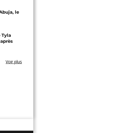
Abuja, le
 Tyla
 après
Voir plus