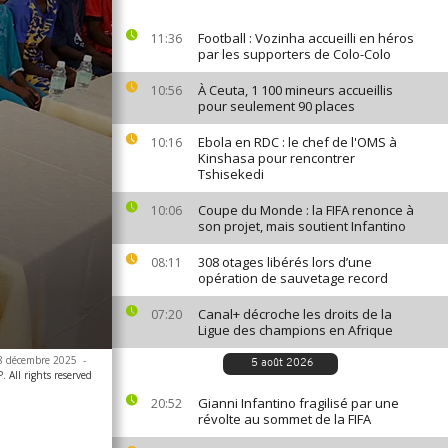
Football : Vozinha accueilli en héros
11:36
par les supporters de Colo-Colo
À Ceuta, 1 100 mineurs accueillis
10:56
pour seulement 90 places
Ebola en RDC : le chef de l'OMS à
10:16
Kinshasa pour rencontrer
Tshisekedi
Coupe du Monde : la FIFA renonce à
10:06
son projet, mais soutient Infantino
308 otages libérés lors d’une
08:11
opération de sauvetage record
Canal+ décroche les droits de la
07:20
Ligue des champions en Afrique
e 8 décembre 2025
-
5 août 2026
 All rights reserved
Gianni Infantino fragilisé par une
20:52
révolte au sommet de la FIFA