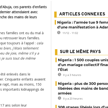
d'Abuja, ces parents d'enfants
ernier attendaient avec
ARTICLES CONNEXES
anche des mains de leurs
Nigeria : l’armée tue 9 fem
d’une manifestation à Ad
nes familles ont eu du mal à
11/12 - 11:02
u retrouver leurs familles.
que toujours à l'appel :
cela
s bien, j'étais tellement
SUR LE MÊME PAYS
peu de joie, même s'il y a
s je suis tout de même
Nigeria : 1 500 couples unis
d’un mariage collectif fin
l’État
 été enlevés dans le
Il y a 3 heures
ger. Cinquante enfants avaient
Nigeria : plus de 300 pers
 le rapt, mais au moins, 150
libérées des mains de ban
plus importants kidnappings de
armées
.
Il y a 23 heures
 17 ans selon leur
308 otages libérés lors d’u