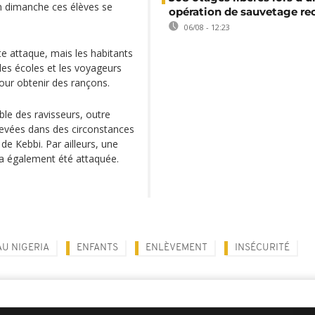
on dimanche ces élèves se
opération de sauvetage re
06/08 - 12:23
e attaque, mais les habitants
 les écoles et les voyageurs
pour obtenir des rançons.
ble des ravisseurs, outre
levées dans des circonstances
 de Kebbi. Par ailleurs, une
, a également été attaquée.
AU NIGERIA
ENFANTS
ENLÈVEMENT
INSÉCURITÉ