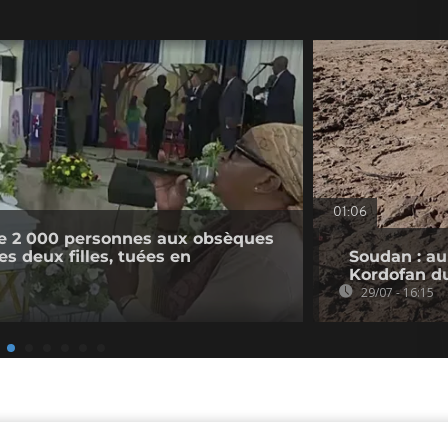
01:06
e 2 000 personnes aux obsèques
s deux filles, tuées en
Soudan : au
Kordofan d
29/07 - 16:15