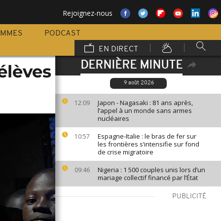
Rejoignez-nous
AMMES
PODCAST
EN DIRECT
DERNIÈRE MINUTE
 élèves
9 août 2026
Japon - Nagasaki : 81 ans après,
12:09
l’appel à un monde sans armes
nucléaires
Espagne-Italie : le bras de fer sur
10:57
les frontières s’intensifie sur fond
de crise migratoire
Nigeria : 1 500 couples unis lors d’un
09:46
mariage collectif financé par l’État
PUBLICITÉ