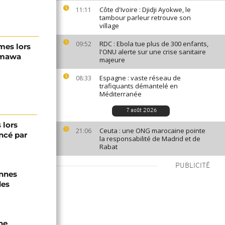
Côte d'Ivoire : Djidji Ayokwe, le
11:11
tambour parleur retrouve son
village
RDC : Ebola tue plus de 300 enfants,
09:52
mes lors
l'ONU alerte sur une crise sanitaire
amawa
majeure
Espagne : vaste réseau de
08:33
trafiquants démantelé en
Méditerranée
7 août 2026
 lors
Ceuta : une ONG marocaine pointe
21:06
ancé par
la responsabilité de Madrid et de
Rabat
PUBLICITÉ
onnes
des
ne