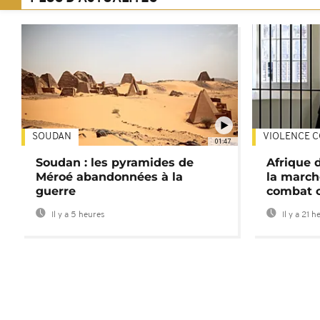
SOUDAN
VIOLENCE C
01:47
Soudan : les pyramides de
Afrique 
Méroé abandonnées à la
la march
guerre
combat 
Il y a 5 heures
Il y a 21 h