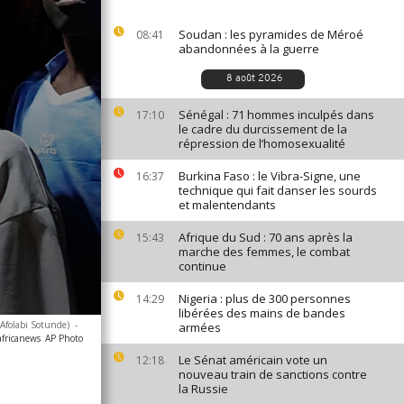
Soudan : les pyramides de Méroé
08:41
abandonnées à la guerre
8 août 2026
Sénégal : 71 hommes inculpés dans
17:10
le cadre du durcissement de la
répression de l’homosexualité
Burkina Faso : le Vibra-Signe, une
16:37
technique qui fait danser les sourds
et malentendants
Afrique du Sud : 70 ans après la
15:43
marche des femmes, le combat
continue
Nigeria : plus de 300 personnes
14:29
libérées des mains de bandes
/Afolabi Sotunde)
-
armées
africanews
AP Photo
Le Sénat américain vote un
12:18
nouveau train de sanctions contre
la Russie