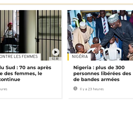
ONTRE LES FEMMES
NIGÉRIA
02:30
du Sud : 70 ans après
Nigeria : plus de 300
e des femmes, le
personnes libérées des
continue
de bandes armées
eures
Il y a 23 heures