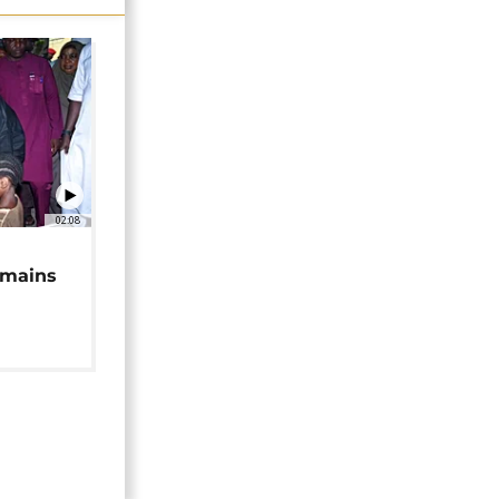
02:08
 mains