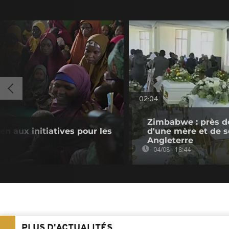
02:04
Zimbabwe : près d
en aux initiatives pour les
d'une mère et de se
Angleterre
04/08 - 18:44
PLUS D'ACTUALITÉS