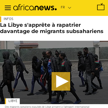
Passer
au
contenu
principal
INFOS
La Libye s'apprête à rapatrier
davantage de migrants subsahariens
LIBYE
Des migrants somaliens expulsés de Libye arrivent à l'aéroport international