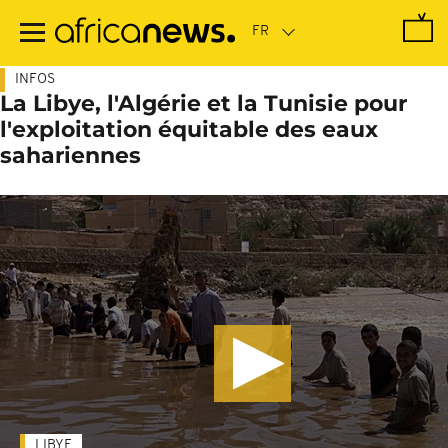
Passer
au
contenu
principal
INFOS
La Libye, l'Algérie et la Tunisie pour
l'exploitation équitable des eaux
sahariennes
LIBYE