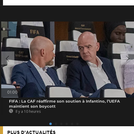
01:00
FIFA : La CAF réaffirme son soutien à Infantino, l’UEFA
maintient son boycott
Il y a 10 heures
PLUS D'ACTUALITÉS