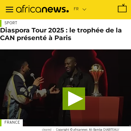
Passer
au
contenu
principal
SPORT
Diaspora Tour 2025 : le trophée de la
CAN présenté à Paris
FRANCE
cleared
-
Copyright © africanews
Ali Bamba DIABITEAU/