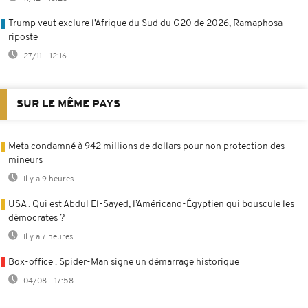
Trump veut exclure l’Afrique du Sud du G20 de 2026, Ramaphosa
riposte
27/11 - 12:16
SUR LE MÊME PAYS
Meta condamné à 942 millions de dollars pour non protection des
mineurs
Il y a 9 heures
USA : Qui est Abdul El-Sayed, l’Américano-Égyptien qui bouscule les
démocrates ?
Il y a 7 heures
Box-office : Spider-Man signe un démarrage historique
04/08 - 17:58