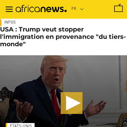
Passer
au
contenu
principal
INFOS
USA : Trump veut stopper
l'immigration en provenance "du tiers-
monde"
ETATS-UNIS