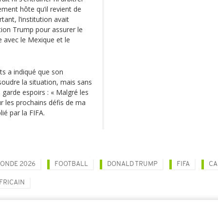
ement hôte qu’il revient de
ant, l’institution avait
ation Trump pour assurer le
 avec le Mexique et le
ts a indiqué que son
oudre la situation, mais sans
 garde espoirs : « Malgré les
ur les prochains défis de ma
ié par la FIFA.
ONDE 2026
FOOTBALL
DONALD TRUMP
FIFA
CA
FRICAIN