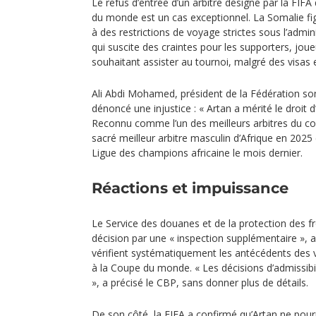
Le refus d’entrée d’un arbitre désigné par la FIF
du monde est un cas exceptionnel. La Somalie fi
à des restrictions de voyage strictes sous l’admin
qui suscite des craintes pour les supporters, joueu
souhaitant assister au tournoi, malgré des visas 
Ali Abdi Mohamed, président de la Fédération so
dénoncé une injustice : « Artan a mérité le droit d
Reconnu comme l’un des meilleurs arbitres du con
sacré meilleur arbitre masculin d’Afrique en 2025 et
Ligue des champions africaine le mois dernier.
Réactions et impuissance
Le Service des douanes et de la protection des fro
décision par une « inspection supplémentaire », 
vérifient systématiquement les antécédents des 
à la Coupe du monde. « Les décisions d’admissibil
», a précisé le CBP, sans donner plus de détails.
De son côté, la FIFA a confirmé qu’Artan ne pourrai