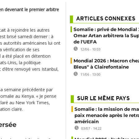
en devenant le premier arbitre
ARTICLES CONNEXES
Somalie : privé de Mondial
tait à rejoindre les autres
Omar Artan arbitrera la S
est brisé samedi dernier : à
de l'UEFA
es autorités américaines lui ont
a vérification de ses
12/06 - 10:03
l a été placé en détention
Mondial 2026 : Macron chez
ts-Unis, la politique
Bleus" à Clairefontaine
 d’être renvoyé vers Istanbul,
11/06 - 13:00
é la semaine précédente par
Somalie au Kenya. « Je pense
SUR LE MÊME PAYS
éclaré au New York Times,
ation claire.
Somalie : la mission de ma
paix menacée après le retr
américain
ersée
03/07 - 14:22