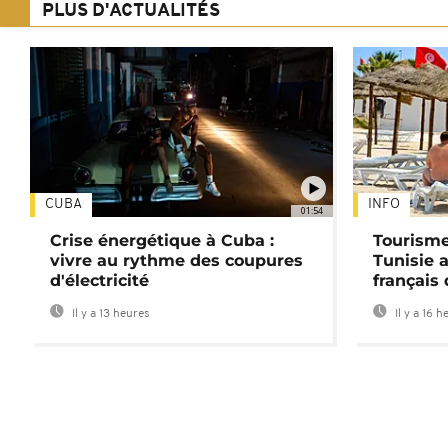
PLUS D'ACTUALITÉS
CUBA
INFO
01:54
Crise énergétique à Cuba :
Tourisme
vivre au rythme des coupures
Tunisie 
d'électricité
français
Il y a 13 heures
Il y a 16 h