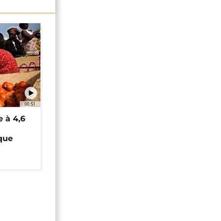
00:51
e à 4,6
que