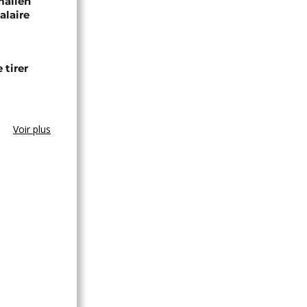
malien
alaire
 tirer
Voir plus