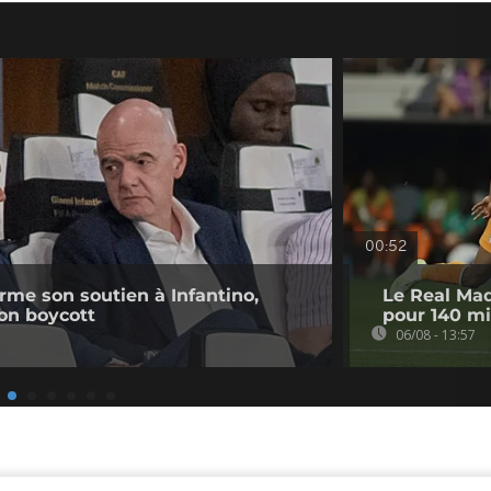
00:52
irme son soutien à Infantino,
Le Real Mad
on boycott
pour 140 mi
06/08 - 13:57