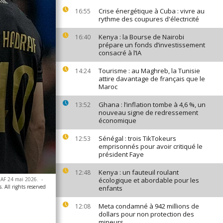
Crise énergétique à Cuba : vivre au
16:55
rythme des coupures d'électricité
Kenya : la Bourse de Nairobi
16:40
prépare un fonds d’investissement
consacré à l’IA
Tourisme : au Maghreb, la Tunisie
14:24
attire davantage de français que le
Maroc
Ghana : l’inflation tombe à 4,6 %, un
13:52
nouveau signe de redressement
économique
Sénégal : trois TikTokeurs
12:53
emprisonnés pour avoir critiqué le
président Faye
Kenya : un fauteuil roulant
12:48
 CAF 24 mai 2026.
-
écologique et abordable pour les
. All rights reserved
enfants
Meta condamné à 942 millions de
12:08
dollars pour non protection des
mineurs