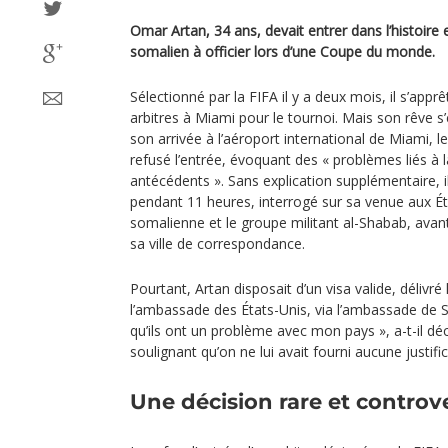
Omar Artan, 34 ans, devait entrer dans l’histoire 
somalien à officier lors d’une Coupe du monde.
Sélectionné par la FIFA il y a deux mois, il s’apprê
arbitres à Miami pour le tournoi. Mais son rêve s’
son arrivée à l’aéroport international de Miami, l
refusé l’entrée, évoquant des « problèmes liés à l
antécédents ». Sans explication supplémentaire, i
pendant 11 heures, interrogé sur sa venue aux Éta
somalienne et le groupe militant al-Shabab, avant
sa ville de correspondance.
Pourtant, Artan disposait d’un visa valide, délivr
l’ambassade des États-Unis, via l’ambassade de 
qu’ils ont un problème avec mon pays », a-t-il d
soulignant qu’on ne lui avait fourni aucune justific
Une décision rare et controv