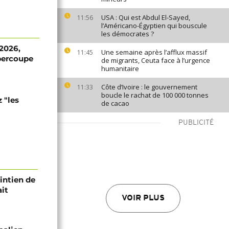
USA : Qui est Abdul El-Sayed,
11:56
l’Américano-Égyptien qui bouscule
les démocrates ?
 2026,
Une semaine après l’afflux massif
11:45
upercoupe
de migrants, Ceuta face à l’urgence
humanitaire
Côte d’Ivoire : le gouvernement
11:33
boucle le rachat de 100 000 tonnes
 "les
de cacao
PUBLICITÉ
intien de
ait
VOIR PLUS