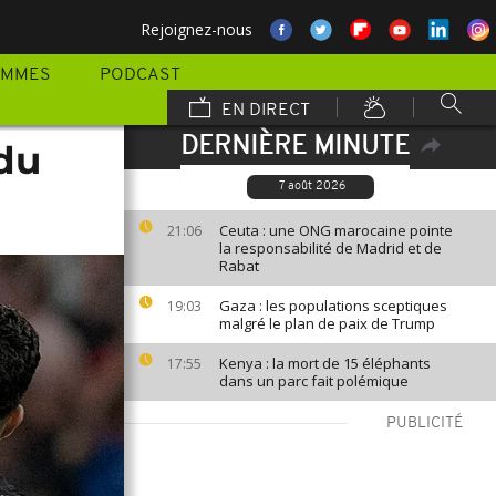
Rejoignez-nous
AMMES
PODCAST
EN DIRECT
DERNIÈRE MINUTE
 du
7 août 2026
Ceuta : une ONG marocaine pointe
21:06
la responsabilité de Madrid et de
Rabat
Gaza : les populations sceptiques
19:03
malgré le plan de paix de Trump
Kenya : la mort de 15 éléphants
17:55
dans un parc fait polémique
PUBLICITÉ