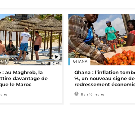
GHANA
01:01
 : au Maghreb, la
Ghana : l’inflation tomb
attire davantage de
%, un nouveau signe de
 que le Maroc
redressement économi
eures
Il y a 16 heures