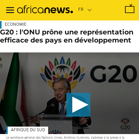
Passer
au
contenu
principal
ECONOMIE
G20 : l'ONU prône une représentation
efficace des pays en développement
AFRIQUE DU SUD
Le secrétaire général des Nations Unies, António Guterres, s'adresse à la presse à la