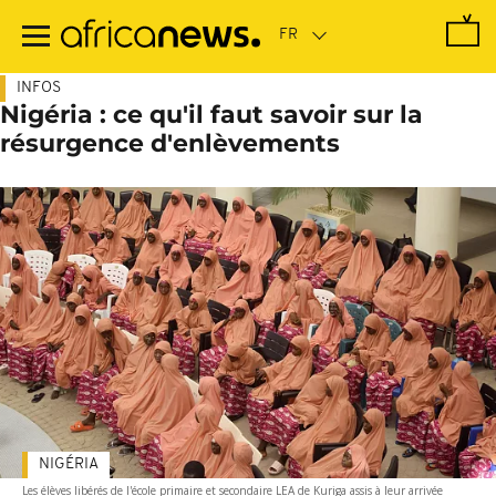
Passer
au
contenu
principal
INFOS
Nigéria : ce qu'il faut savoir sur la
résurgence d'enlèvements
NIGÉRIA
Les élèves libérés de l'école primaire et secondaire LEA de Kuriga assis à leur arrivée