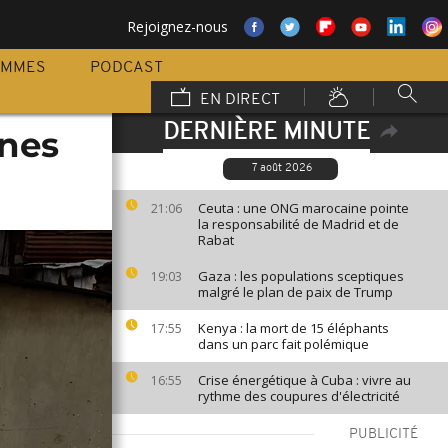
Rejoignez-nous
AMMES
PODCAST
EN DIRECT
DERNIÈRE MINUTE
ones
7 août 2026
Ceuta : une ONG marocaine pointe
21:06
la responsabilité de Madrid et de
Rabat
Gaza : les populations sceptiques
19:03
malgré le plan de paix de Trump
Kenya : la mort de 15 éléphants
17:55
dans un parc fait polémique
Crise énergétique à Cuba : vivre au
16:55
rythme des coupures d'électricité
PUBLICITÉ