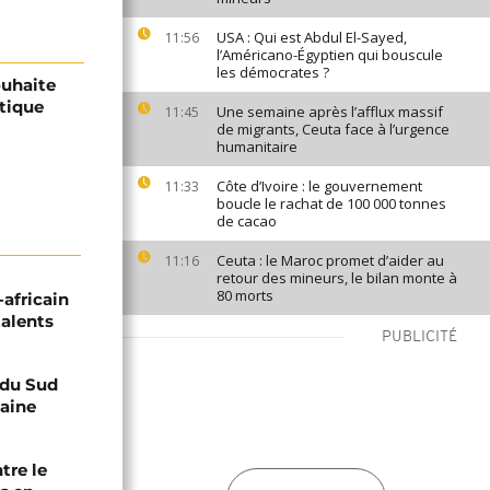
USA : Qui est Abdul El-Sayed,
11:56
l’Américano-Égyptien qui bouscule
les démocrates ?
ouhaite
itique
Une semaine après l’afflux massif
11:45
de migrants, Ceuta face à l’urgence
humanitaire
Côte d’Ivoire : le gouvernement
11:33
boucle le rachat de 100 000 tonnes
de cacao
Ceuta : le Maroc promet d’aider au
11:16
retour des mineurs, le bilan monte à
80 morts
-africain
talents
PUBLICITÉ
e du Sud
caine
tre le