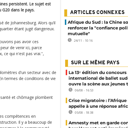
ines persistent. Le sujet est
 G20 dans le pays.
ARTICLES CONNEXES
Afrique du Sud : la Chine s
sé de Johannesburg. Alors qu’il
renforcer la "confiance pol
n quartier étant jugé dangereux.
mutuelle"
24/11 - 10:16
pouvons pas avoir ces
eur de venir ici, parce
ce qui n'est pas vrai.'',
SUR LE MÊME PAYS
kilomètres d'un secteur avec de
La 13ᵉ édition du concours
international de ballet sud
n termes de conditions de vie
ouvre la scène aux jeunes 
06/08 - 16:53
de santé et chômage plombent
Crise migratoire : l’Afriqu
appelle à une réponse afri
05/08 - 18:38
Des compétences en
struction. Il y a beaucoup de
Amnesty met en garde con