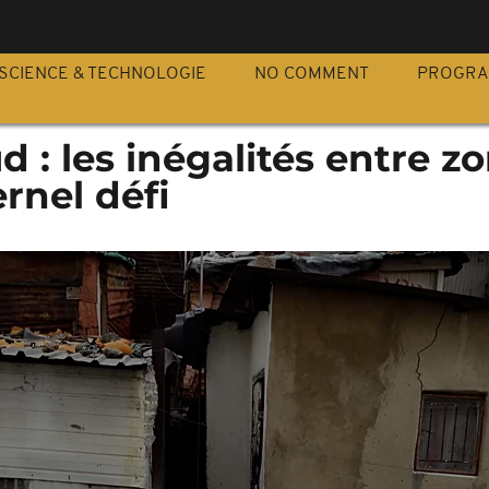
S
SCIENCE & TECHNOLOGIE
NO COMMENT
PROGR
d : les inégalités entre z
ernel défi