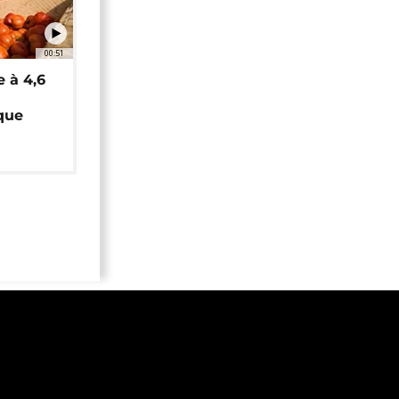
00:51
e à 4,6
que