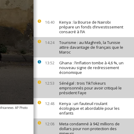
Kenya : la Bourse de Nairobi
16:40
prépare un fonds d’investissement
consacré à l’IA
Tourisme : au Maghreb, la Tunisie
14:24
attire davantage de français que le
Maroc
Ghana : l’inflation tombe à 4,6 %, un
13:52
nouveau signe de redressement
économique
Sénégal : trois TikTokeurs
12:53
emprisonnés pour avoir critiqué le
président Faye
Kenya : un fauteuil roulant
12:48
africanews
AP Photo
écologique et abordable pour les
enfants
Meta condamné à 942 millions de
12:08
dollars pour non protection des
mineurs