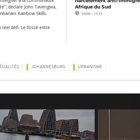
nseigner à la communauté
harcèlement anti-immigré
lité"; déclare John Tavengwa,
Afrique du Sud
banani Rainbow Skills.
04/08 - 15:35
n réel défi. Le fossé entre
ÉGALITÉS
JOHANNESBURG
URBANISME