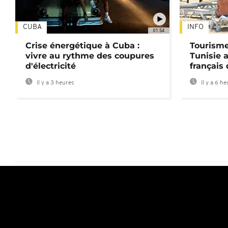
CUBA
INFO
01:54
Crise énergétique à Cuba :
Tourisme
vivre au rythme des coupures
Tunisie 
d'électricité
français
Il y a 3 heures
Il y a 6 h