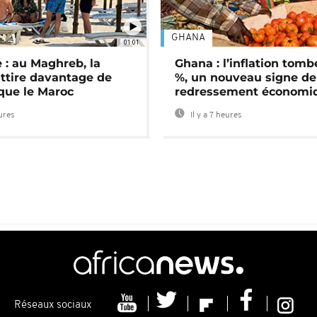
GHANA
01:01
 : au Maghreb, la
Ghana : l’inflation tomb
attire davantage de
%, un nouveau signe de
 que le Maroc
redressement économi
eures
Il y a 7 heures
Réseaux sociaux