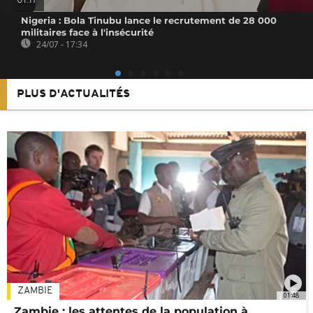
01:17
Nigeria : Bola Tinubu lance le recrutement de 28 000
militaires face à l'insécurité
24/07 - 17:34
PLUS D'ACTUALITÉS
ZAMBIE
01:48
Zambie : les attentes de la population à