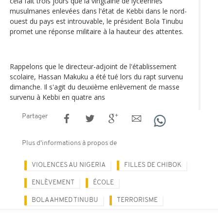
cela fait trois jours que la vingtaine de lycéennes
musulmanes enlevées dans l'état de Kebbi dans le nord-
ouest du pays est introuvable, le président Bola Tinubu
promet une réponse militaire à la hauteur des attentes.
Rappelons que le directeur-adjoint de l'établissement
scolaire, Hassan Makuku a été tué lors du rapt survenu
dimanche. Il s'agit du deuxième enlèvement de masse
survenu à Kebbi en quatre ans
Partager
Plus d'informations à propos de
VIOLENCES AU NIGERIA
FILLES DE CHIBOK
ENLÈVEMENT
ÉCOLE
BOLA AHMED TINUBU
TERRORISME