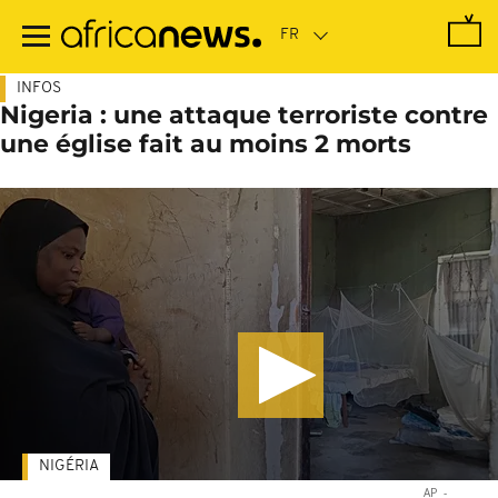
Passer
au
contenu
principal
INFOS
Nigeria : une attaque terroriste contre
une église fait au moins 2 morts
NIGÉRIA
AP
-