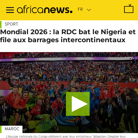
Passer
au
contenu
principal
SPORT
Mondial 2026 : la RDC bat le Nigeria et
file aux barrages intercontinentaux
MAROC
L'équipe nationale du Congo célèbrent avec leur entraîneur Sébastien Desabre leur