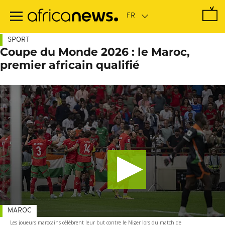
Passer
au
contenu
principal
SPORT
Coupe du Monde 2026 : le Maroc,
premier africain qualifié
MAROC
Les joueurs marocains célèbrent leur but contre le Niger lors du match de