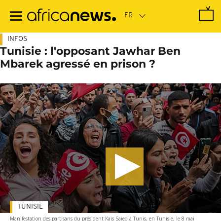
Passer
au
contenu
principal
INFOS
Tunisie : l'opposant Jawhar Ben
Mbarek agressé en prison ?
TUNISIE
Manifestation des partisans du président Kais Saied à Tunis, en Tunisie, le 8 mai