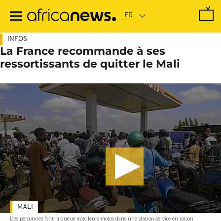
Passer
au
contenu
principal
INFOS
La France recommande à ses
ressortissants de quitter le Mali
MALI
Des personnes font la queue avec leurs motos dans une station-service en raison