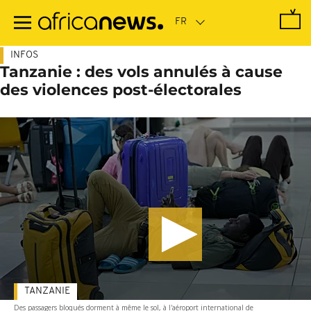
Passer
au
contenu
principal
INFOS
Tanzanie : des vols annulés à cause
des violences post-électorales
TANZANIE
Des passagers bloqués dorment à même le sol, à l'aéroport international de