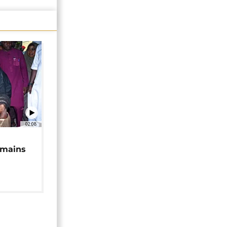
02:08
 mains