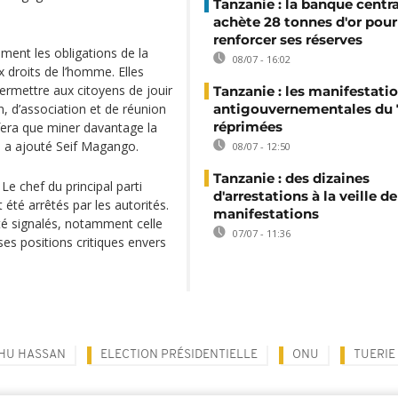
Tanzanie : la banque centr
achète 28 tonnes d'or pour
renforcer ses réserves
ment les obligations de la
08/07 - 16:02
x droits de l’homme. Elles
permettre aux citoyens de jouir
Tanzanie : les manifestati
n, d’association et de réunion
antigouvernementales du 7
réprimées
fera que miner davantage la
», a ajouté Seif Magango.
08/07 - 12:50
Tanzanie : des dizaines
 Le chef du principal parti
d'arrestations à la veille de
t été arrêtés par les autorités.
manifestations
té signalés, notamment celle
07/07 - 11:36
es positions critiques envers
UHU HASSAN
ELECTION PRÉSIDENTIELLE
ONU
TUERIE