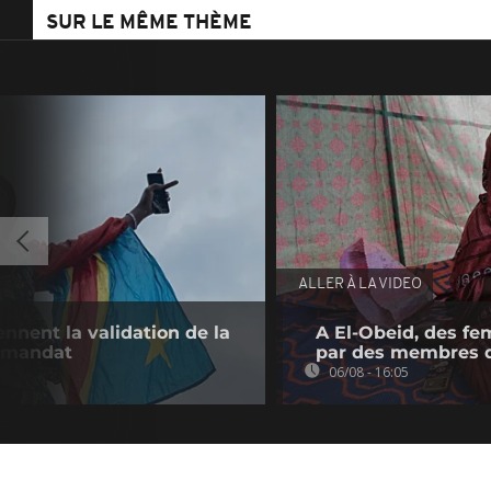
SUR LE MÊME THÈME
ALLER À LA VIDEO
nnent la validation de la
A El-Obeid, des fe
e mandat
par des membres 
06/08 - 16:05