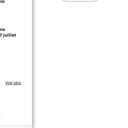
ale
ons
 juillet
Voir plus