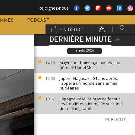
Rejoignez-nous
AMMES
PODCAST
EN DIRECT
DERNIÈRE MINUTE
9 août 2026
Argentine : hommage national au
14:26
père de Lionel Messi
Japon - Nagasaki : 81 ans après,
12:09
l’appel à un monde sans armes
nucléaires
Espagne-Italie : le bras de fer sur
10:57
les frontières s’intensifie sur fond
de crise migratoire
PUBLICITÉ