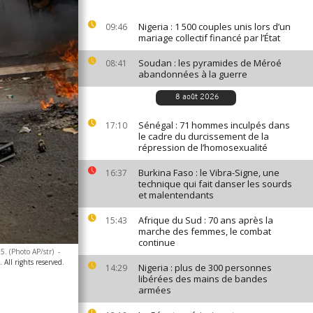
Nigeria : 1 500 couples unis lors d’un
09:46
mariage collectif financé par l’État
Soudan : les pyramides de Méroé
08:41
abandonnées à la guerre
8 août 2026
Sénégal : 71 hommes inculpés dans
17:10
le cadre du durcissement de la
répression de l’homosexualité
Burkina Faso : le Vibra-Signe, une
16:37
technique qui fait danser les sourds
et malentendants
Afrique du Sud : 70 ans après la
15:43
marche des femmes, le combat
continue
5. (Photo AP/str)
-
 All rights reserved.
Nigeria : plus de 300 personnes
14:29
libérées des mains de bandes
armées