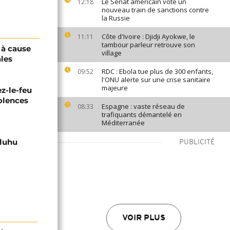
Le Sénat américain vote un
12:18
nouveau train de sanctions contre
la Russie
Côte d'Ivoire : Djidji Ayokwe, le
11:11
tambour parleur retrouve son
 à cause
village
ales
RDC : Ebola tue plus de 300 enfants,
09:52
l'ONU alerte sur une crise sanitaire
majeure
z-le-feu
iolences
Espagne : vaste réseau de
08:33
trafiquants démantelé en
Méditerranée
uluhu
PUBLICITÉ
VOIR PLUS