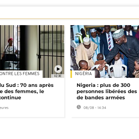
ONTRE LES FEMMES
NIGÉRIA
02:30
du Sud : 70 ans après
Nigeria : plus de 300
e des femmes, le
personnes libérées des
continue
de bandes armées
heures
08/08 - 14:34