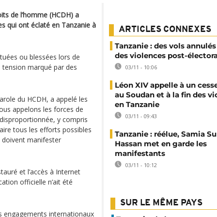
oits de l’homme (HCDH) a
s qui ont éclaté en Tanzanie à
ARTICLES CONNEXES
Tanzanie : des vols annulés
des violences post-élector
 tuées ou blessées lors de
de tension marqué par des
03/11 - 10:06
Léon XIV appelle à un cesse
au Soudan et à la fin des v
parole du HCDH, a appelé les
en Tanzanie
Nous appelons les forces de
03/11 - 09:43
ou disproportionnée, y compris
aire tous les efforts possibles
Tanzanie : réélue, Samia S
s doivent manifester
Hassan met en garde les
manifestants
03/11 - 10:12
tauré et l’accès à Internet
tion officielle n’ait été
SUR LE MÊME PAYS
rs engagements internationaux