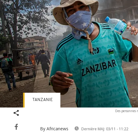
TANZANIE
Des personnes m
By Africanews
Dernière MAJ:
03/11 - 11:22