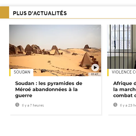
PLUS D'ACTUALITÉS
SOUDAN
VIOLENCE C
01:47
Soudan : les pyramides de
Afrique 
Méroé abandonnées à la
la march
guerre
combat 
Il y a 7 heures
Il y a 23 