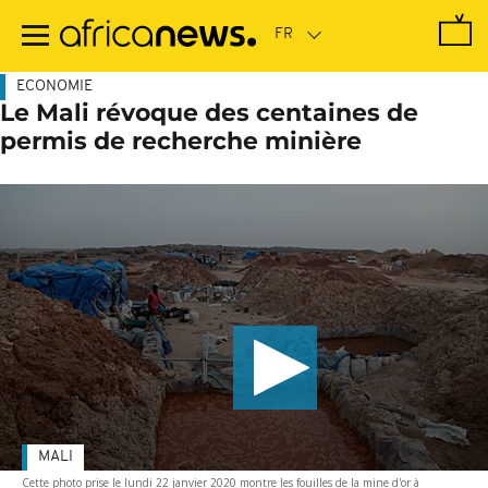
Passer
au
contenu
principal
ECONOMIE
Le Mali révoque des centaines de
permis de recherche minière
MALI
Cette photo prise le lundi 22 janvier 2020 montre les fouilles de la mine d'or à