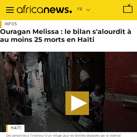
Passer
au
contenu
principal
INFOS
Ouragan Melissa : le bilan s'alourdit à
au moins 25 morts en Haïti
HAÏTI
Des personnes à l'intérieur d'un refuge pour les familles déplacées par la violence