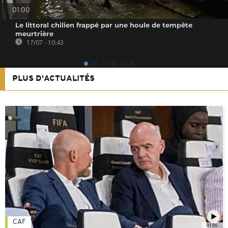
01:00
Le littoral chilien frappé par une houle de tempête
meurtrière
17/07 - 10:43
PLUS D'ACTUALITÉS
CAF
01:00