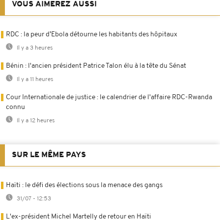
VOUS AIMEREZ AUSSI
RDC : la peur d’Ebola détourne les habitants des hôpitaux
Il y a 3 heures
Bénin : l'ancien président Patrice Talon élu à la tête du Sénat
Il y a 11 heures
Cour Internationale de justice : le calendrier de l'affaire RDC-Rwanda
connu
Il y a 12 heures
SUR LE MÊME PAYS
Haïti : le défi des élections sous la menace des gangs
31/07 - 12:53
L'ex-président Michel Martelly de retour en Haïti