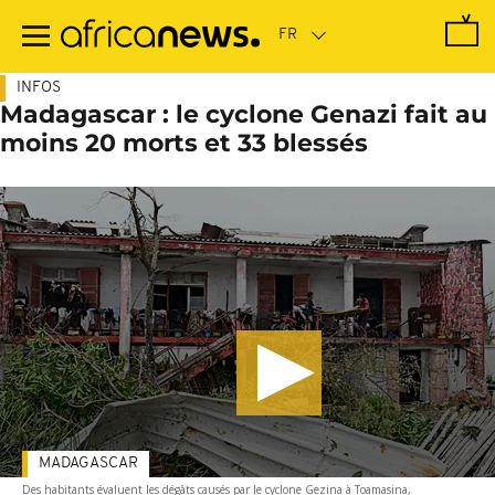
Passer
au
contenu
principal
INFOS
Madagascar : le cyclone Genazi fait au
moins 20 morts et 33 blessés
MADAGASCAR
Des habitants évaluent les dégâts causés par le cyclone Gezina à Toamasina,