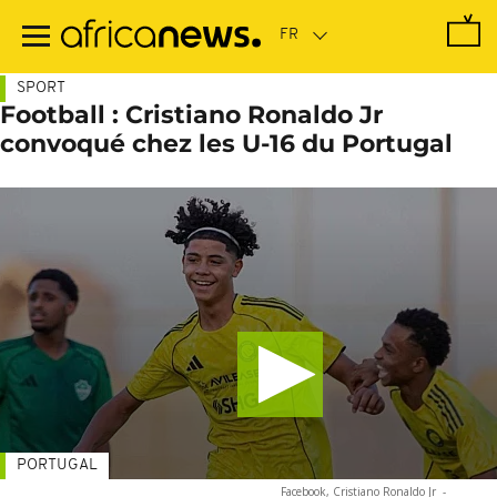
Passer
au
contenu
principal
SPORT
Football : Cristiano Ronaldo Jr
convoqué chez les U-16 du Portugal
PORTUGAL
Facebook, Cristiano Ronaldo Jr
-