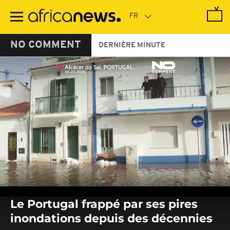
Passer
au
contenu
principal
NO COMMENT
DERNIÈRE MINUTE
0
seconds
Le Portugal frappé par ses pires
of
0
inondations depuis des décennies
seconds