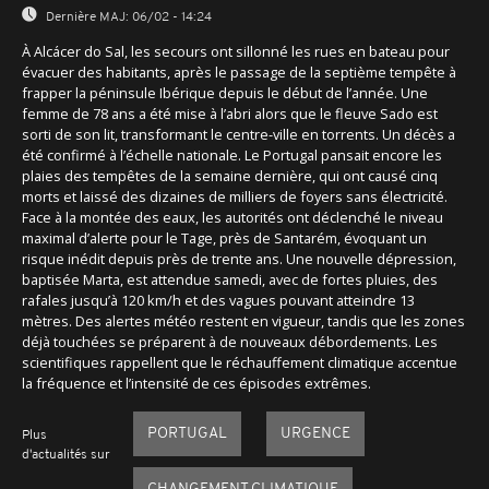
Dernière MAJ:
06/02 - 14:24
À Alcácer do Sal, les secours ont sillonné les rues en bateau pour
évacuer des habitants, après le passage de la septième tempête à
frapper la péninsule Ibérique depuis le début de l’année. Une
femme de 78 ans a été mise à l’abri alors que le fleuve Sado est
sorti de son lit, transformant le centre-ville en torrents. Un décès a
été confirmé à l’échelle nationale. Le Portugal pansait encore les
plaies des tempêtes de la semaine dernière, qui ont causé cinq
morts et laissé des dizaines de milliers de foyers sans électricité.
Face à la montée des eaux, les autorités ont déclenché le niveau
maximal d’alerte pour le Tage, près de Santarém, évoquant un
risque inédit depuis près de trente ans. Une nouvelle dépression,
baptisée Marta, est attendue samedi, avec de fortes pluies, des
rafales jusqu’à 120 km/h et des vagues pouvant atteindre 13
mètres. Des alertes météo restent en vigueur, tandis que les zones
déjà touchées se préparent à de nouveaux débordements. Les
scientifiques rappellent que le réchauffement climatique accentue
la fréquence et l’intensité de ces épisodes extrêmes.
PORTUGAL
URGENCE
Plus
d'actualités sur