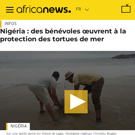
Passer
au
contenu
principal
INFOS
Nigéria : des bénévoles œuvrent à la
protection des tortues de mer
NIGÉRIA
Sur une petite partie du littoral de Lagos, l'écologiste nigérian Chinedu Mugbo