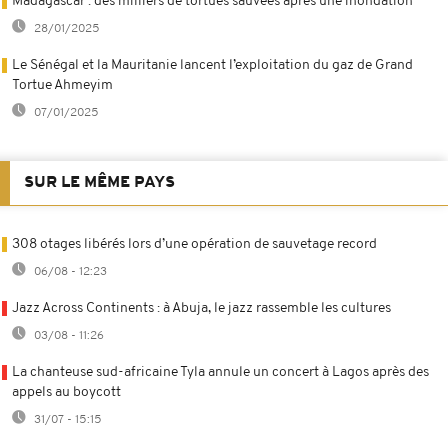
Madagascar : des milliers de tortues sauvées après une inondation
28/01/2025
Le Sénégal et la Mauritanie lancent l’exploitation du gaz de Grand
Tortue Ahmeyim
07/01/2025
SUR LE MÊME PAYS
308 otages libérés lors d’une opération de sauvetage record
06/08 - 12:23
Jazz Across Continents : à Abuja, le jazz rassemble les cultures
03/08 - 11:26
La chanteuse sud-africaine Tyla annule un concert à Lagos après des
appels au boycott
31/07 - 15:15