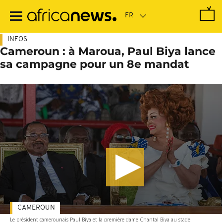
Passer
au
contenu
principal
INFOS
Cameroun : à Maroua, Paul Biya lance
sa campagne pour un 8e mandat
CAMEROUN
Le président camerounais Paul Biya et la première dame Chantal Biya au stade