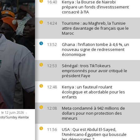
Kenya : la Bourse de Nairobi
16:40
prépare un fonds d’investissement
consacré à l’IA
Tourisme : au Maghreb, la Tunisie
14:24
attire davantage de français que le
Maroc
Ghana : l’inflation tombe à 4,6 %, un
13:52
nouveau signe de redressement
économique
Sénégal : trois TikTokeurs
12:53
emprisonnés pour avoir critiqué le
président Faye
Kenya : un fauteuil roulant
12:48
écologique et abordable pour les
enfants
Meta condamné à 942 millions de
12:08
, le 12 juin 2026
-
dollars pour non protection des
hoto/Sunday Alamba
mineurs
USA : Qui est Abdul El-Sayed,
11:56
l’Américano-Égyptien qui bouscule
les démocrates ?