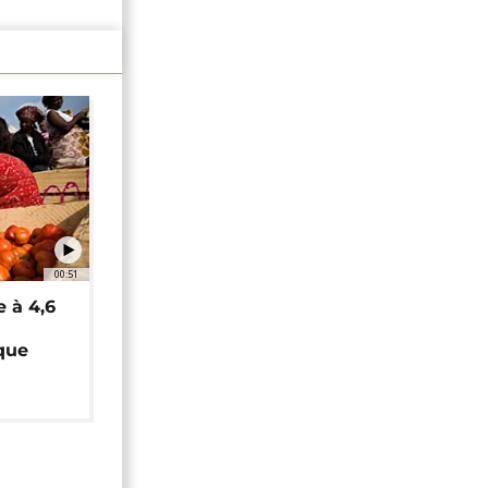
00:51
e à 4,6
que