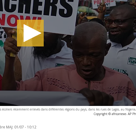
écoliers récemment enlevés dans différentes régions du pays, dans les rues de Lagos, au Nigeria
Copyright © africanews
AP P
ère MAJ:
01/07 - 10:12