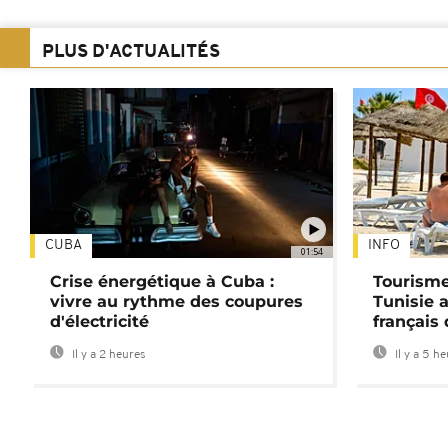
PLUS D'ACTUALITÉS
CUBA
INFO
01:54
Crise énergétique à Cuba :
Tourisme
vivre au rythme des coupures
Tunisie 
d'électricité
français
Il y a 2 heures
Il y a 5 h