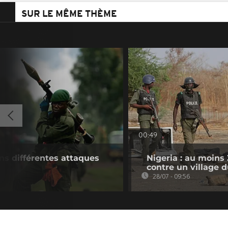
SUR LE MÊME THÈME
00:49
ns différentes attaques
Nigeria : au moins
contre un village 
28/07 - 09:56