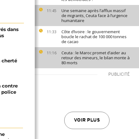
Une semaine après l’afflux massif
11:45
de migrants, Ceuta face à l’urgence
humanitaire
vés dans
Côte d’Ivoire : le gouvernement
11:33
us
boucle le rachat de 100 000 tonnes
de cacao
Ceuta : le Maroc promet d’aider au
11:16
retour des mineurs, le bilan monte à
a cherté
80 morts
PUBLICITÉ
n contre
a police
VOIR PLUS
ne