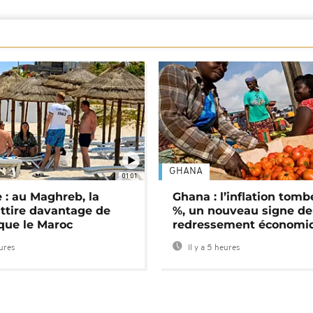
GHANA
01:01
 : au Maghreb, la
Ghana : l’inflation tomb
attire davantage de
%, un nouveau signe de
 que le Maroc
redressement économi
eures
Il y a 5 heures