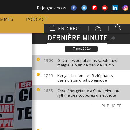
Rejoignez-nous
AMMES
PODCAST
EN DIRECT
DERNIÈRE MINUTE
7 août 2026
Gaza : les populations sceptiques
19:03
malgré le plan de paix de Trump
Kenya : la mort de 15 éléphants
17:55
dans un parc fait polémique
Crise énergétique à Cuba : vivre au
16:55
rythme des coupures d'électricité
PUBLICITÉ