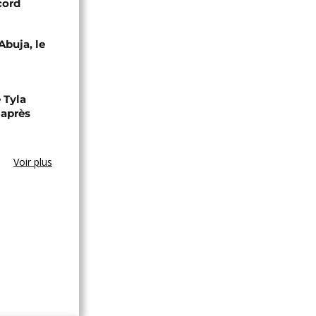
cord
Abuja, le
 Tyla
 après
Voir plus