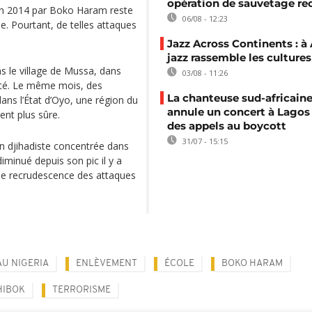
opération de sauvetage re
 en 2014 par Boko Haram reste
06/08 - 12:23
e. Pourtant, de telles attaques
Jazz Across Continents : à 
jazz rassemble les cultures
s le village de Mussa, dans
03/08 - 11:26
vité. Le même mois, des
La chanteuse sud-africaine
dans l’État d’Oyo, une région du
annule un concert à Lagos
nt plus sûre.
des appels au boycott
31/07 - 15:15
on djihadiste concentrée dans
diminué depuis son pic il y a
une recrudescence des attaques
AU NIGERIA
ENLÈVEMENT
ÉCOLE
BOKO HARAM
HIBOK
TERRORISME