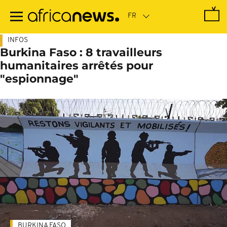
Passer
au
contenu
principal
INFOS
Burkina Faso : 8 travailleurs
humanitaires arrêtés pour
"espionnage"
BURKINA FASO