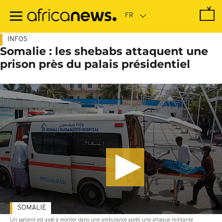
Passer
au
contenu
principal
INFOS
Somalie : les shebabs attaquent une
prison près du palais présidentiel
SOMALIE
Un patient est aidé à monter dans une ambulance après une attaque militante