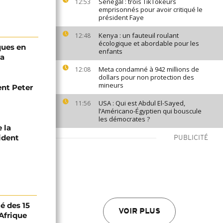
Sénégal : trois TikTokeurs
12:53
emprisonnés pour avoir critiqué le
président Faye
Kenya : un fauteuil roulant
12:48
écologique et abordable pour les
ques en
enfants
ka
Meta condamné à 942 millions de
12:08
dollars pour non protection des
mineurs
ent Peter
USA : Qui est Abdul El-Sayed,
11:56
l’Américano-Égyptien qui bouscule
les démocrates ?
 la
ident
PUBLICITÉ
té des 15
VOIR PLUS
Afrique