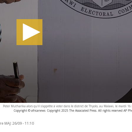
Peter Mutharika alors qu'il s'apprête à voter dans le district de Thyolo, au Malawi, le mardi 1
Copyright © africanews
Copyright 2025 The Associated Press. All rights reserved AP 
re MAJ:
26/09 - 11:10