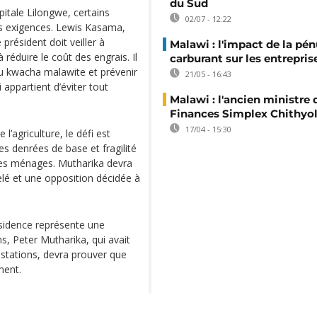
du Sud
apitale Lilongwe, certains
02/07 - 12:22
rs exigences. Lewis Kasama,
président doit veiller à
Malawi : l'impact de la pén
réduire le coût des engrais. Il
carburant sur les entrepris
du kwacha malawite et prévenir
21/05 - 16:43
i appartient d’éviter tout
Malawi : l'ancien ministre 
Finances Simplex Chithyol
17/04 - 15:30
’agriculture, le défi est
s denrées de base et fragilité
les ménages. Mutharika devra
é et une opposition décidée à
sidence représente une
, Peter Mutharika, qui avait
testations, devra prouver que
ment.