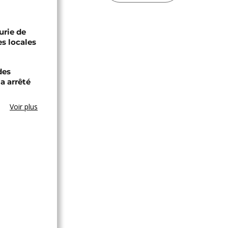
urie de
es locales
des
a arrêté
Voir plus