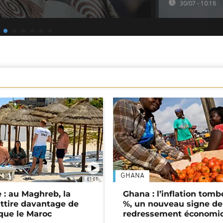
30/07 - 10:18
GHANA
01:01
 : au Maghreb, la
Ghana : l’inflation tomb
attire davantage de
%, un nouveau signe de
 que le Maroc
redressement économi