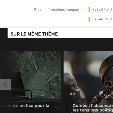
PETER MUT
Plus d'informations à propos de
LAZARUS C
SUR LE MÊME THÈME
01:05
andidats en lice pour la
Guinée : l'absenc
les tensions politi