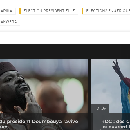
HARIKA
ELECTION PRÉSIDENTIELLE
ELECTIONS EN AFRIQU
HAKWERA
01:39
e du président Doumbouya ravive
RDC : des C
ques
loi ouvrant