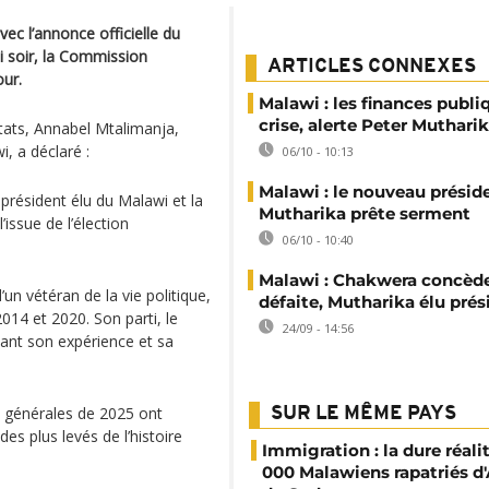
ec l’annonce officielle du
i soir, la Commission
ARTICLES CONNEXES
our.
Malawi : les finances publi
crise, alerte Peter Muthari
ltats, Annabel Mtalimanja,
, a déclaré :
06/10 - 10:13
Malawi : le nouveau présid
 président élu du Malawi et la
Mutharika prête serment
issue de l’élection
06/10 - 10:40
Malawi : Chakwera concède
un vétéran de la vie politique,
défaite, Mutharika élu prés
014 et 2020. Son parti, le
24/09 - 14:56
ant son expérience et sa
ns générales de 2025 ont
SUR LE MÊME PAYS
des plus levés de l’histoire
Immigration : la dure réali
000 Malawiens rapatriés d'