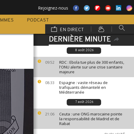
Rejoignez-nous
AMMES
PODCAST
EN DIRECT
DERNIÈRE MINUTE
8 août 2026
RDC : Ebola tue plus de 300 enfants,
09:52
l'ONU alerte sur une crise sanitaire
majeure
Espagne : vaste réseau de
08:33
trafiquants démantelé en
Méditerranée
7 août 2026
Ceuta : une ONG marocaine pointe
21:06
la responsabilité de Madrid et de
Rabat