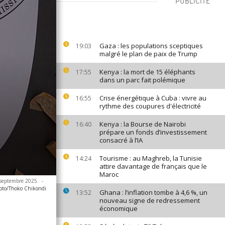
PUBLICITÉ
Gaza : les populations sceptiques
19:03
malgré le plan de paix de Trump
Kenya : la mort de 15 éléphants
17:55
dans un parc fait polémique
Crise énergétique à Cuba : vivre au
16:55
rythme des coupures d'électricité
Kenya : la Bourse de Nairobi
16:40
prépare un fonds d’investissement
consacré à l’IA
Tourisme : au Maghreb, la Tunisie
14:24
attire davantage de français que le
Maroc
6 septembre 2025.
-
Photo/Thoko Chikondi
Ghana : l’inflation tombe à 4,6 %, un
13:52
nouveau signe de redressement
économique