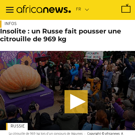
Passer
au
contenu
principal
INFOS
Insolite : un Russe fait pousser une
citrouille de 969 kg
RUSSIE
La citrouille de 969 kg lors d'un concours de légumes
-
Copyright © africanews
A