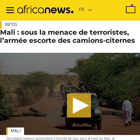
Passer
au
contenu
principal
INFOS
Mali : sous la menace de terroristes,
l’armée escorte des camions-citernes
MALI
Des soldats maliens patrouillent à l'entrée de Gao, dans le nord du Mali, le