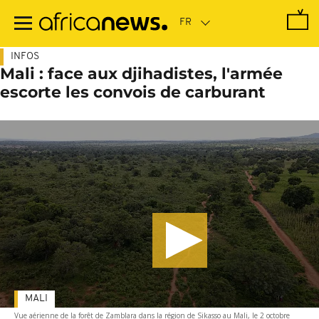
Passer
au
contenu
principal
INFOS
Mali : face aux djihadistes, l'armée
escorte les convois de carburant
MALI
Vue aérienne de la forêt de Zamblara dans la région de Sikasso au Mali, le 2 octobre