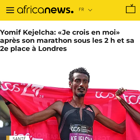
Passer
au
contenu
principal
Yomif Kejelcha: «Je crois en moi»
après son marathon sous les 2 h et sa
2e place à Londres
SANTÉ