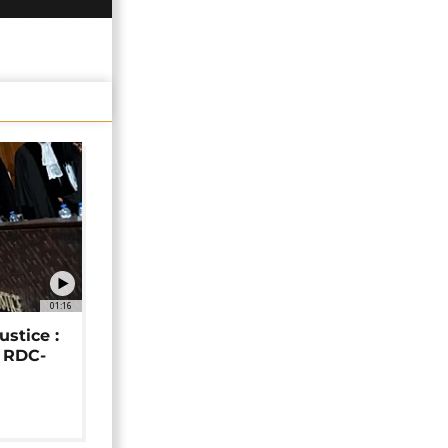
01:16
ustice :
e RDC-