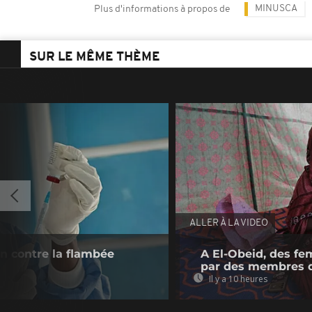
MINUSCA
Plus d'informations à propos de
SUR LE MÊME THÈME
ALLER À LA VIDEO
n contre la flambée
A El-Obeid, des fe
par des membres 
Il y a 10 heures