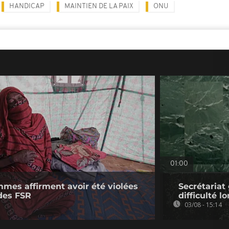
HANDICAP
MAINTIEN DE LA PAIX
ONU
01:00
mmes affirment avoir été violées
Secrétariat
des FSR
difficulté l
03/08 - 15:14