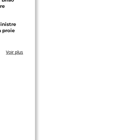
re
inistre
n proie
Voir plus