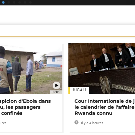
KIGALI
02:05
spicion d'Ebola dans
Cour Internationale de j
u, les passagers
le calendrier de l'affair
 confinés
Rwanda connu
eures
Il y a 4 heures