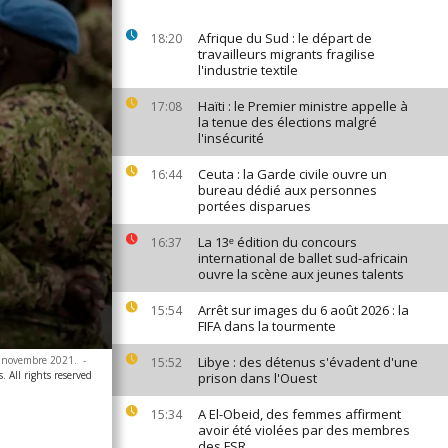
Afrique du Sud : le départ de
18:20
travailleurs migrants fragilise
l'industrie textile
Haïti : le Premier ministre appelle à
17:08
la tenue des élections malgré
l'insécurité
Ceuta : la Garde civile ouvre un
16:44
bureau dédié aux personnes
portées disparues
La 13ᵉ édition du concours
16:37
international de ballet sud-africain
ouvre la scène aux jeunes talents
Arrêt sur images du 6 août 2026 : la
15:54
FIFA dans la tourmente
16 novembre 2021.
-
Libye : des détenus s'évadent d'une
15:52
. All rights reserved
prison dans l'Ouest
A El-Obeid, des femmes affirment
15:34
avoir été violées par des membres
des FSR