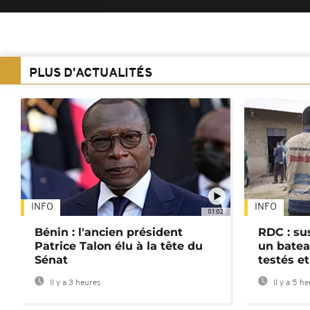
PLUS D'ACTUALITÉS
INFO
INFO
01:02
Bénin : l'ancien président
RDC : su
Patrice Talon élu à la tête du
un batea
Sénat
testés et
Il y a 3 heures
Il y a 5 h