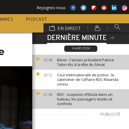
Rejoignez-nous
AMMES
PODCAST
EN DIRECT
DERNIÈRE MINUTE
e
6 août 2026
Bénin : l'ancien président Patrice
22:48
Talon élu à la tête du Sénat
Cour Internationale de justice : le
22:12
calendrier de l'affaire RDC-Rwanda
connu
RDC : suspicion d'Ebola dans un
21:08
bateau, les passagers testés et
confinés
PUBLICITÉ