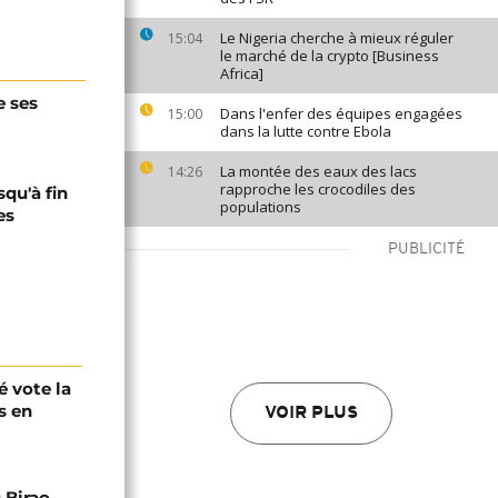
Le Nigeria cherche à mieux réguler
15:04
le marché de la crypto [Business
Africa]
e ses
Dans l'enfer des équipes engagées
15:00
dans la lutte contre Ebola
La montée des eaux des lacs
14:26
rapproche les crocodiles des
squ'à fin
populations
es
PUBLICITÉ
é vote la
s en
VOIR PLUS
 Birao