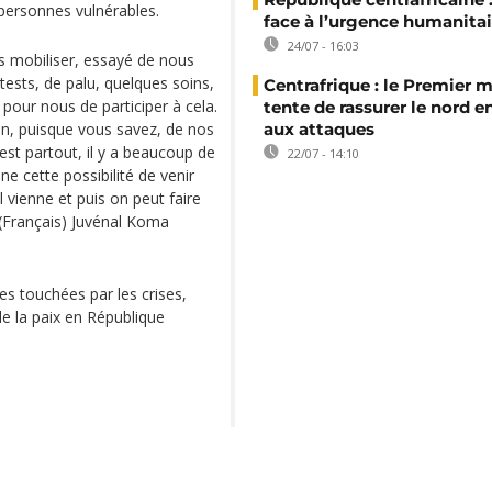
es personnes vulnérables.
face à l’urgence humanitai
24/07 - 16:03
us mobiliser, essayé de nous
tests, de palu, quelques soins,
Centrafrique : le Premier m
t pour nous de participer à cela.
tente de rassurer le nord e
tion, puisque vous savez, de nos
aux attaques
i est partout, il y a beaucoup de
22/07 - 14:10
e cette possibilité de venir
'il vienne et puis on peut faire
 (Français) Juvénal Koma
es touchées par les crises,
e la paix en République