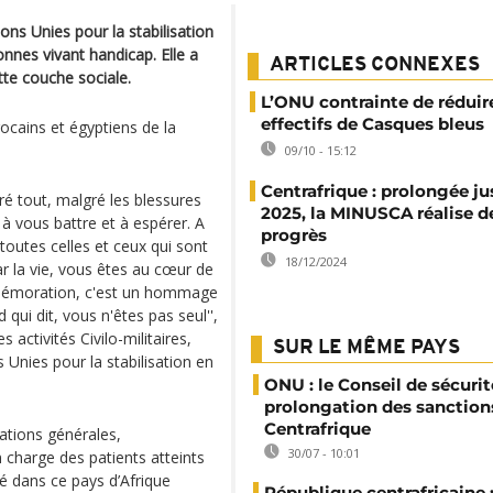
ns Unies pour la stabilisation
nnes vivant handicap. Elle a
ARTICLES CONNEXES
te couche sociale.
L’ONU contrainte de réduir
effectifs de Casques bleus
cains et égyptiens de la
09/10 - 15:12
Centrafrique : prolongée ju
ré tout, malgré les blessures
2025, la MINUSCA réalise d
, à vous battre et à espérer. A
progrès
toutes celles et ceux qui sont
18/12/2024
ar la vie, vous êtes au cœur de
mmémoration, c'est un hommage
qui dit, vous n'êtes pas seul'',
 activités Civilo-militaires,
SUR LE MÊME PAYS
Unies pour la stabilisation en
ONU : le Conseil de sécurit
prolongation des sanction
Centrafrique
ations générales,
30/07 - 10:01
n charge des patients atteints
é dans ce pays d’Afrique
République centrafricaine :