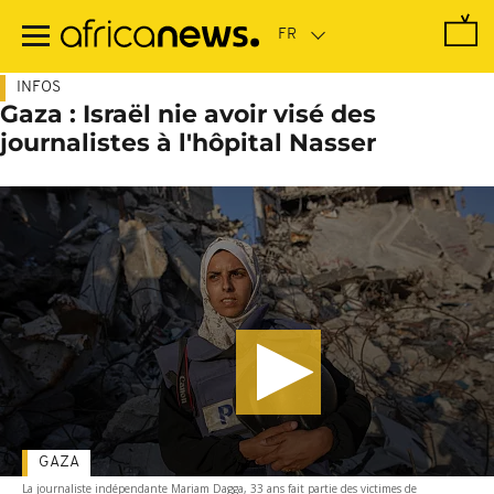
Passer
au
contenu
principal
INFOS
Gaza : Israël nie avoir visé des
journalistes à l'hôpital Nasser
GAZA
La journaliste indépendante Mariam Dagga, 33 ans fait partie des victimes de