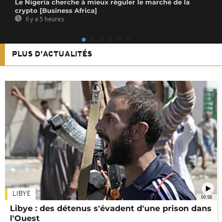
Le Nigeria cherche à mieux réguler le marché de la
crypto [Business Africa]
Il y a 5 heures
PLUS D'ACTUALITÉS
LIBYE
00:58
Libye : des détenus s'évadent d'une prison dans
l'Ouest