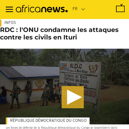
Passer
au
contenu
principal
INFOS
RDC : l'ONU condamne les attaques
contre les civils en Ituri
RÉPUBLIQUE DÉMOCRATIQUE DU CONGO
Les forces de défense de la République démocratique du Congo se rassemblent dans