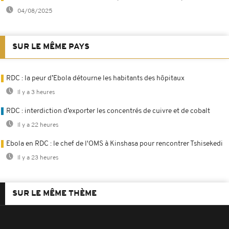
04/08/2025
SUR LE MÊME PAYS
RDC : la peur d’Ebola détourne les habitants des hôpitaux
Il y a 3 heures
RDC : interdiction d’exporter les concentrés de cuivre et de cobalt
Il y a 22 heures
Ebola en RDC : le chef de l'OMS à Kinshasa pour rencontrer Tshisekedi
Il y a 23 heures
SUR LE MÊME THÈME