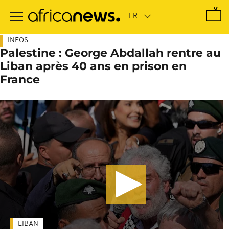
Passer
au
contenu
principal
INFOS
Palestine : George Abdallah rentre au
Liban après 40 ans en prison en
France
LIBAN