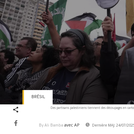
BRÉSIL
Volume
Des partisans palestiniens tiennent des découpages en cart
90%
avec AP
Dernière MAJ:
24/07/202
By Ali Bamba