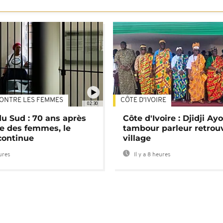
ONTRE LES FEMMES
CÔTE D'IVOIRE
02:30
du Sud : 70 ans après
Côte d'Ivoire : Djidji Ay
e des femmes, le
tambour parleur retrou
continue
village
eures
Il y a 8 heures