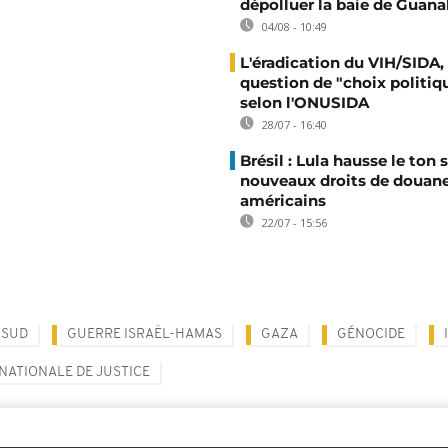
dépolluer la baie de Guana
04/08 - 10:49
L'éradication du VIH/SIDA,
question de "choix politiq
selon l'ONUSIDA
28/07 - 16:40
Brésil : Lula hausse le ton s
nouveaux droits de douan
américains
22/07 - 15:56
 SUD
GUERRE ISRAËL-HAMAS
GAZA
GÉNOCIDE
NATIONALE DE JUSTICE