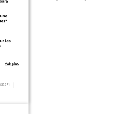
bara
 une
ues"
ur les
e
Voir plus
ISRAËL