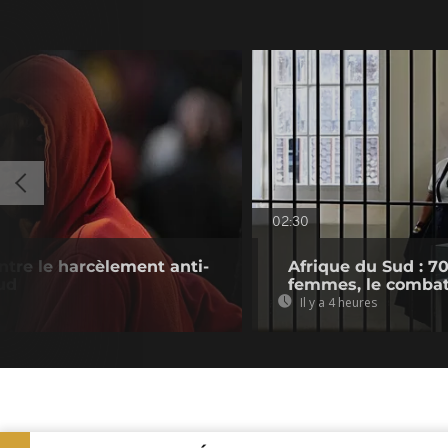
02:30
tre le harcèlement anti-
Afrique du Sud : 7
ud
femmes, le combat
Il y a 4 heures