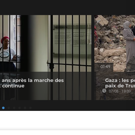
01:49
0 ans après la marche des
Gaza : les 
 continue
paix de Tr
07/08 - 19:09