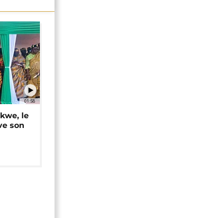
01:58
okwe, le
ve son