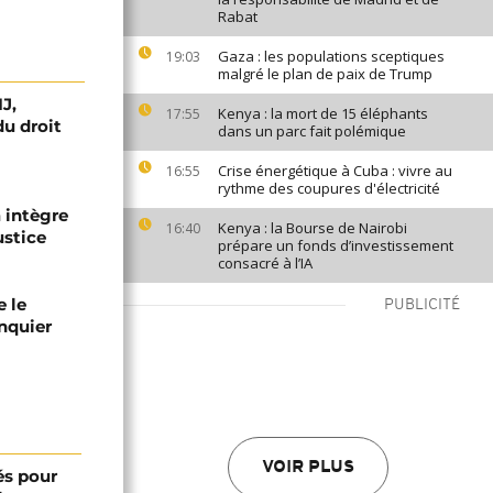
Rabat
Gaza : les populations sceptiques
19:03
malgré le plan de paix de Trump
J,
Kenya : la mort de 15 éléphants
17:55
du droit
dans un parc fait polémique
Crise énergétique à Cuba : vivre au
16:55
rythme des coupures d'électricité
 intègre
Kenya : la Bourse de Nairobi
16:40
ustice
prépare un fonds d’investissement
consacré à l’IA
 le
PUBLICITÉ
nquier
VOIR PLUS
és pour