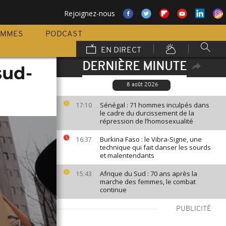
Rejoignez-nous
AMMES
PODCAST
EN DIRECT
DERNIÈRE MINUTE
sud-
8 août 2026
Sénégal : 71 hommes inculpés dans
17:10
le cadre du durcissement de la
répression de l’homosexualité
Burkina Faso : le Vibra-Signe, une
16:37
technique qui fait danser les sourds
et malentendants
Afrique du Sud : 70 ans après la
15:43
marche des femmes, le combat
continue
PUBLICITÉ