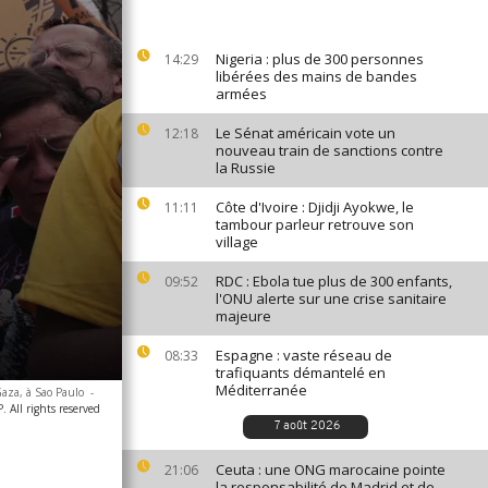
Nigeria : plus de 300 personnes
14:29
libérées des mains de bandes
armées
Le Sénat américain vote un
12:18
nouveau train de sanctions contre
la Russie
Côte d'Ivoire : Djidji Ayokwe, le
11:11
tambour parleur retrouve son
village
RDC : Ebola tue plus de 300 enfants,
09:52
l'ONU alerte sur une crise sanitaire
majeure
Espagne : vaste réseau de
08:33
trafiquants démantelé en
Méditerranée
Gaza, à Sao Paulo
-
 All rights reserved
7 août 2026
Ceuta : une ONG marocaine pointe
21:06
la responsabilité de Madrid et de