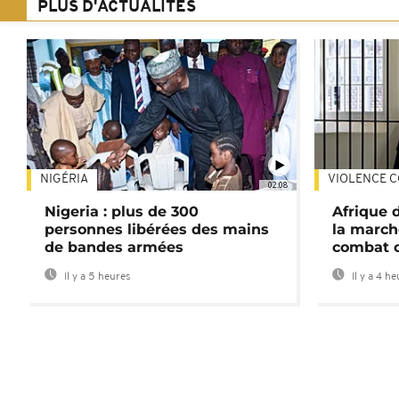
PLUS D'ACTUALITÉS
NIGÉRIA
VIOLENCE C
02:08
Nigeria : plus de 300
Afrique 
personnes libérées des mains
la march
de bandes armées
combat 
Il y a 5 heures
Il y a 4 h