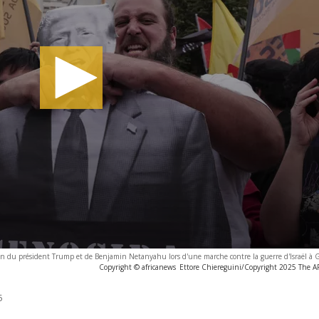
on du président Trump et de Benjamin Netanyahu lors d'une marche contre la guerre d'Israël à 
Copyright © africanews
Ettore Chiereguini/Copyright 2025 The AP.
5