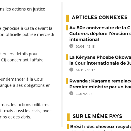
ns les actions en justice
ARTICLES CONNEXES
Au 80e anniversaire de la CI
 de génocide à Gaza devant la
Guterres déplore l’érosion 
on officielle publiée mercredi
international
20/04 - 12:18
derniers détails pour
La Kényane Phoebe Okowa
CIJ concernant l'affaire,
la Cour internationale de J
14/11 - 10:37
our demander à la Cour
Rwanda : Kagame remplace
 manqué à ses obligations en
Premier ministre par un ba
24/07/2025
mas, les actions militaires
, mais aussi les civils, avec
mps et des abris.
SUR LE MÊME PAYS
Brésil : des cheveux recycl