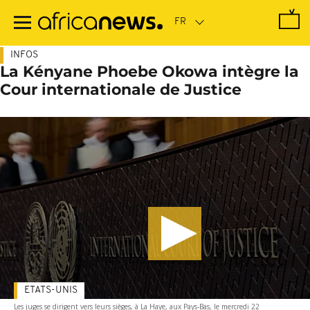
Passer
au
contenu
principal
INFOS
La Kényane Phoebe Okowa intègre la
Cour internationale de Justice
ETATS-UNIS
Les juges se dirigent vers leurs sièges, à La Haye, aux Pays-Bas, le mercredi 22