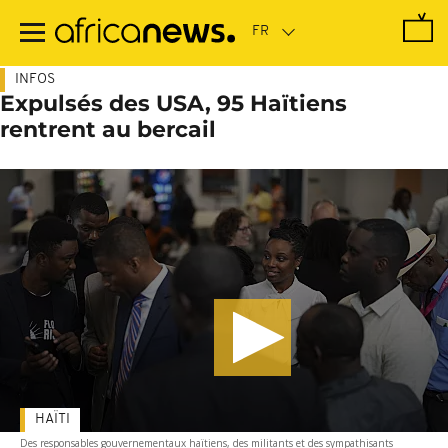
Passer
au
contenu
principal
INFOS
Expulsés des USA, 95 Haïtiens
rentrent au bercail
HAÏTI
Des responsables gouvernementaux haïtiens, des militants et des sympathisants