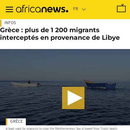
Passer
au
contenu
principal
INFOS
Grèce : plus de 1 200 migrants
interceptés en provenance de Libye
GRÈCE
A boat used by migrants to cross the Mediterranean Sea is towed from Tripiti beach