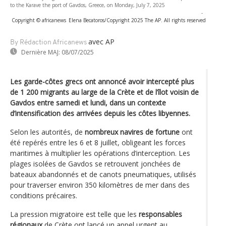
to the Karave the port of Gavdos, Greece, on Monday, July 7, 2025
-
Copyright © africanews
Elena Becatoros/Copyright 2025 The AP. All rights reserved
avec AP
By Rédaction Africanews
Dernière MAJ:
08/07/2025
Les garde-côtes grecs ont annoncé avoir intercepté plus
de 1 200 migrants au large de la Crète et de l’îlot voisin de
Gavdos entre samedi et lundi, dans un contexte
d’intensification des arrivées depuis les côtes libyennes.
Selon les autorités, de
nombreux navires de fortune
ont
été repérés entre les 6 et 8 juillet, obligeant les forces
maritimes à multiplier les opérations d’interception. Les
plages isolées de Gavdos se retrouvent jonchées de
bateaux abandonnés et de canots pneumatiques, utilisés
pour traverser environ 350 kilomètres de mer dans des
conditions précaires.
La pression migratoire est telle que les
responsables
régionaux
de Crète ont lancé un appel urgent au