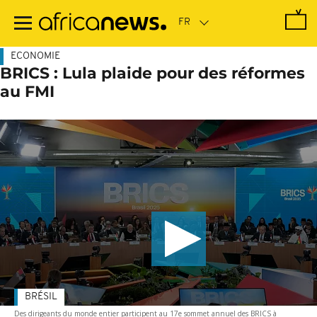
Passer
au
contenu
principal
ECONOMIE
BRICS : Lula plaide pour des réformes
au FMI
BRÉSIL
Des dirigeants du monde entier participent au 17e sommet annuel des BRICS à