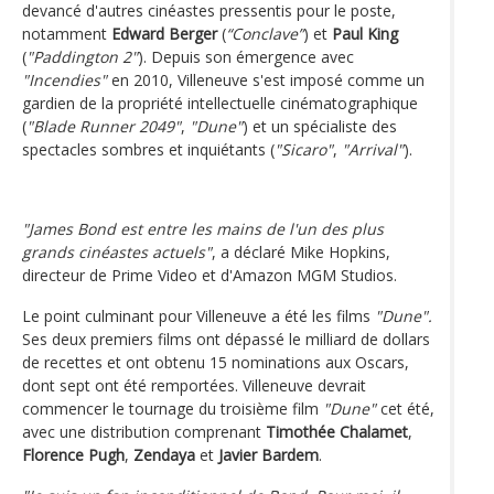
devancé d'autres cinéastes pressentis pour le poste,
notamment
Edward Berger
(
“Conclave”
) et
Paul King
(
"Paddington 2"
). Depuis son émergence avec
"Incendies"
en 2010, Villeneuve s'est imposé comme un
gardien de la propriété intellectuelle cinématographique
(
"Blade Runner 2049"
,
"Dune"
) et un spécialiste des
spectacles sombres et inquiétants (
"Sicaro"
,
"Arrival"
).
"James Bond est entre les mains de l'un des plus
grands cinéastes actuels"
, a déclaré Mike Hopkins,
directeur de Prime Video et d'Amazon MGM Studios.
Le point culminant pour Villeneuve a été les films
"Dune".
Ses deux premiers films ont dépassé le milliard de dollars
de recettes et ont obtenu 15 nominations aux Oscars,
dont sept ont été remportées. Villeneuve devrait
commencer le tournage du troisième film
"Dune"
cet été,
avec une distribution comprenant
Timothée Chalamet
,
Florence Pugh
,
Zendaya
et
Javier Bardem
.