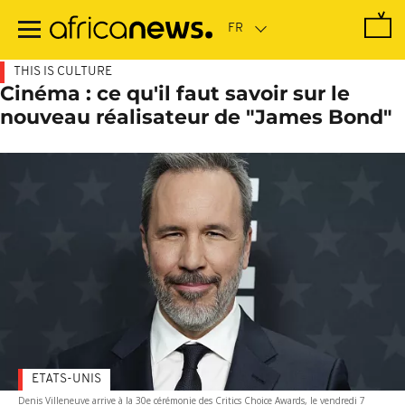
Passer
au
contenu
principal
THIS IS CULTURE
Cinéma : ce qu'il faut savoir sur le
nouveau réalisateur de "James Bond"
ETATS-UNIS
Denis Villeneuve arrive à la 30e cérémonie des Critics Choice Awards, le vendredi 7