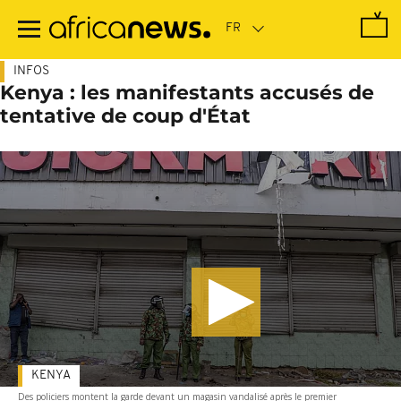
Passer
au
contenu
principal
INFOS
Kenya : les manifestants accusés de
tentative de coup d'État
KENYA
Des policiers montent la garde devant un magasin vandalisé après le premier