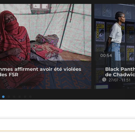
00:54
mmes affirment avoir été violées
Black Panth
des FSR
de Chadwi
27/07 - 11:51