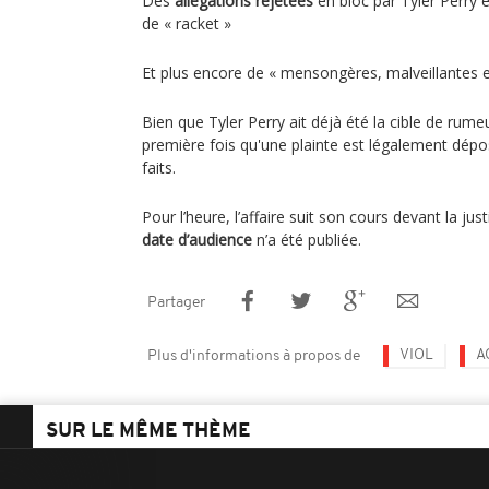
Des
allégations rejetées
en bloc par Tyler Perry e
de « racket »
Et plus encore de « mensongères, malveillantes
Bien que Tyler Perry ait déjà été la cible de rumeu
première fois qu'une plainte est légalement dépos
faits.
Pour l’heure, l’affaire suit son cours devant la jus
date d’audience
n’a été publiée.
Partager
VIOL
A
Plus d'informations à propos de
SUR LE MÊME THÈME