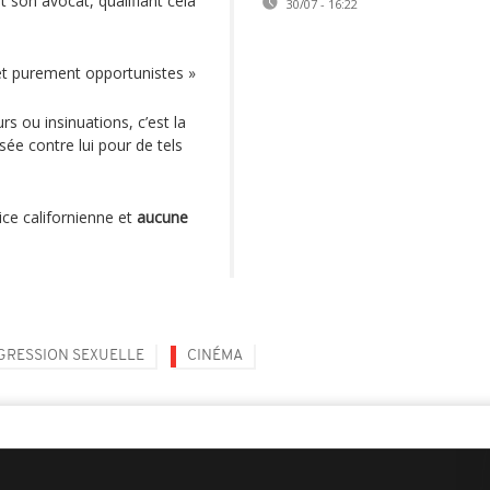
t son avocat, qualifiant cela
30/07 - 16:22
 et purement opportunistes »
rs ou insinuations, c’est la
ée contre lui pour de tels
tice californienne et
aucune
GRESSION SEXUELLE
CINÉMA