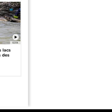
02:04
 lacs
s des