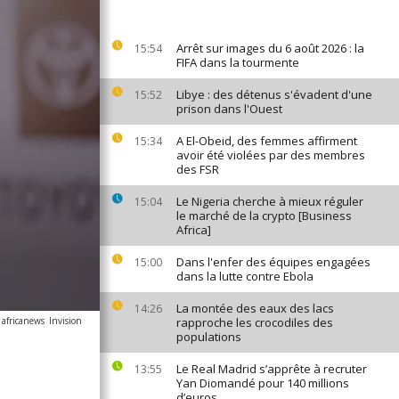
Arrêt sur images du 6 août 2026 : la
15:54
FIFA dans la tourmente
Libye : des détenus s'évadent d'une
15:52
prison dans l'Ouest
A El-Obeid, des femmes affirment
15:34
avoir été violées par des membres
des FSR
Le Nigeria cherche à mieux réguler
15:04
le marché de la crypto [Business
Africa]
Dans l'enfer des équipes engagées
15:00
dans la lutte contre Ebola
La montée des eaux des lacs
14:26
 africanews
Invision
rapproche les crocodiles des
populations
Le Real Madrid s’apprête à recruter
13:55
Yan Diomandé pour 140 millions
d’euros