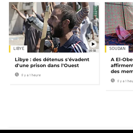
LIBYE
SOUDAN
00:58
Libye : des détenus s'évadent
A El-Obe
d'une prison dans l'Ouest
affirment
des mem
Il y a 1 heure
Il y a 1 he