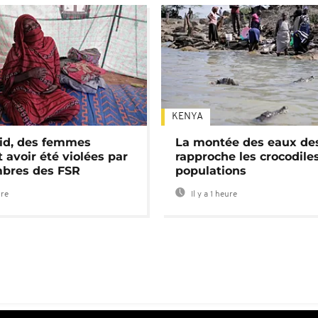
KENYA
id, des femmes
La montée des eaux des
 avoir été violées par
rapproche les crocodile
bres des FSR
populations
ure
Il y a 1 heure