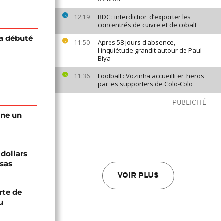
RDC : interdiction d’exporter les
12:19
concentrés de cuivre et de cobalt
a débuté
Après 58 jours d'absence,
11:50
l'inquiétude grandit autour de Paul
Biya
Football : Vozinha accueilli en héros
11:36
par les supporters de Colo-Colo
PUBLICITÉ
gne un
 dollars
isas
VOIR PLUS
rte de
u