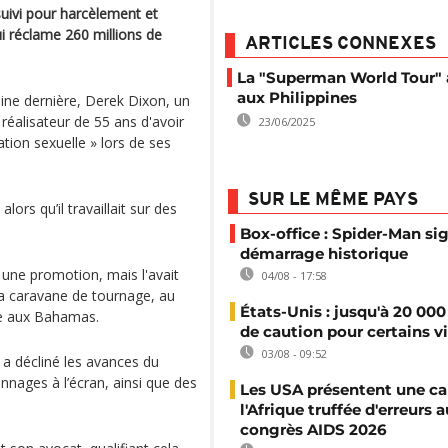
suivi pour harcèlement et
ui réclame 260 millions de
ARTICLES CONNEXES
La "Superman World Tour" 
aux Philippines
ine dernière, Derek Dixon, un
réalisateur de 55 ans d'avoir
23/06/2025
tion sexuelle » lors de ses
SUR LE MÊME PAYS
, alors qu’il travaillait sur des
Box-office : Spider-Man si
démarrage historique
 une promotion, mais l'avait
04/08 - 17:58
la caravane de tournage, au
États-Unis : jusqu'à 20 000
age aux Bahamas.
de caution pour certains v
03/08 - 09:52
il a décliné les avances du
nages à l’écran, ainsi que des
Les USA présentent une ca
l'Afrique truffée d'erreurs a
congrès AIDS 2026