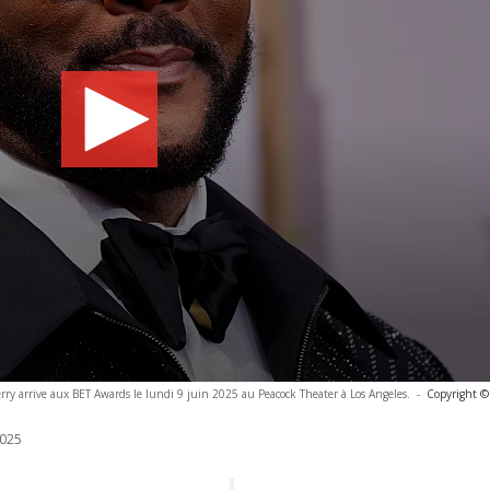
erry arrive aux BET Awards le lundi 9 juin 2025 au Peacock Theater à Los Angeles.
-
Copyright ©
025