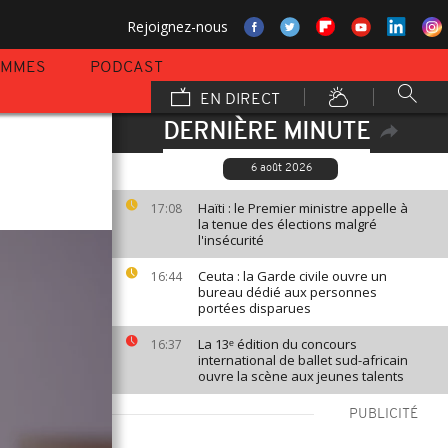
Rejoignez-nous
AMMES
PODCAST
EN DIRECT
DERNIÈRE MINUTE
6 août 2026
Haïti : le Premier ministre appelle à
17:08
la tenue des élections malgré
l'insécurité
Ceuta : la Garde civile ouvre un
16:44
bureau dédié aux personnes
portées disparues
La 13ᵉ édition du concours
16:37
international de ballet sud-africain
ouvre la scène aux jeunes talents
PUBLICITÉ