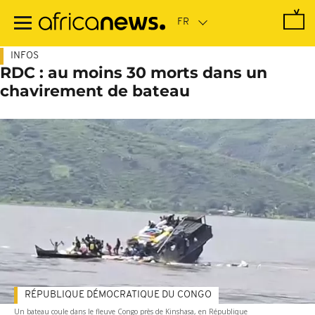
Passer
au
contenu
principal
INFOS
RDC : au moins 30 morts dans un
chavirement de bateau
RÉPUBLIQUE DÉMOCRATIQUE DU CONGO
Un bateau coule dans le fleuve Congo près de Kinshasa, en République