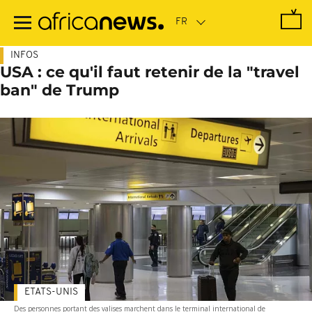
Passer
au
contenu
principal
INFOS
USA : ce qu'il faut retenir de la "travel
ban" de Trump
ETATS-UNIS
Des personnes portant des valises marchent dans le terminal international de