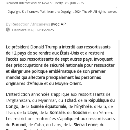
l'aéroport international de Newark Liberty, le 9 juin 2025
-
Copyright © africanews
Yuki Iwamura/Copyright 2024 The AP. All rights reserved.
avec AP
By Rédaction Africanews
Dernière MAJ:
09/06/2025
Le président Donald Trump a interdit aux ressortissants
de 12 pays de se rendre aux États-Unis et a restreint
l'accès aux ressortissants de sept autres pays, invoquant
des préoccupations de sécurité nationale pour ressusciter
et élargir une politique emblématique de son premier
mandat qui affectera principalement les personnes
originaires d'Afrique et du Moyen-Orient.
L'interdiction annoncée s'applique aux ressortissants de
l'Afghanistan, du Myanmar, du
Tchad
, de la
République du
Congo
, de la
Guinée équatoriale
, de
l'Érythrée
, d'Haïti, de
l'Iran, de la
Libye
, de la
Somalie
, du
Soudan
et du Yémen.
Les restrictions renforcées s'appliquent aux ressortissants
du
Burundi
, de Cuba, du Laos, de la
Sierra Leone
, du