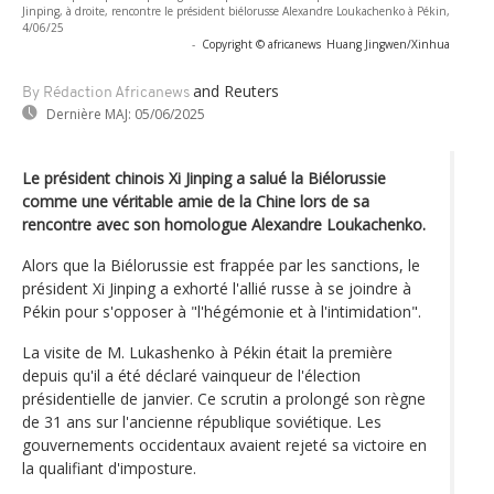
Jinping, à droite, rencontre le président biélorusse Alexandre Loukachenko à Pékin,
4/06/25
-
Copyright © africanews
Huang Jingwen/Xinhua
and Reuters
By Rédaction Africanews
Dernière MAJ:
05/06/2025
Le président chinois Xi Jinping a salué la Biélorussie
comme une véritable amie de la Chine lors de sa
rencontre avec son homologue Alexandre Loukachenko.
Alors que la Biélorussie est frappée par les sanctions, le
président Xi Jinping a exhorté l'allié russe à se joindre à
Pékin pour s'opposer à "l'hégémonie et à l'intimidation".
La visite de M. Lukashenko à Pékin était la première
depuis qu'il a été déclaré vainqueur de l'élection
présidentielle de janvier. Ce scrutin a prolongé son règne
de 31 ans sur l'ancienne république soviétique. Les
gouvernements occidentaux avaient rejeté sa victoire en
la qualifiant d'imposture.