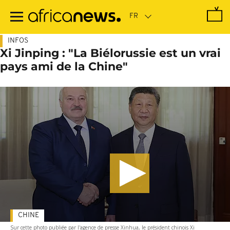
Passer
au
contenu
principal
INFOS
Xi Jinping : "La Biélorussie est un vrai
pays ami de la Chine"
CHINE
Sur cette photo publiée par l'agence de presse Xinhua, le président chinois Xi