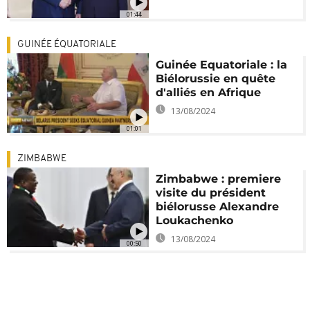
01:44
GUINÉE ÉQUATORIALE
Guinée Equatoriale : la
Biélorussie en quête
d'alliés en Afrique
13/08/2024
01:01
ZIMBABWE
Zimbabwe : premiere
visite du président
biélorusse Alexandre
Loukachenko
13/08/2024
00:50