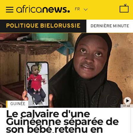
Passer
au
contenu
principal
POLITIQUE BIELORUSSIE
DERNIÈRE MINUTE
GUINÉE
01:44
Le calvaire d'une
Guinéenne séparée de
son bébé retenu en