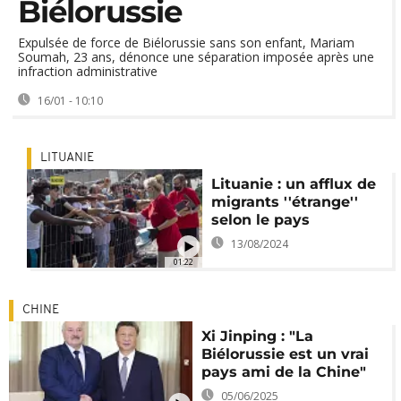
Biélorussie
Expulsée de force de Biélorussie sans son enfant, Mariam
Soumah, 23 ans, dénonce une séparation imposée après une
infraction administrative
16/01 - 10:10
LITUANIE
Lituanie : un afflux de
migrants ''étrange''
selon le pays
13/08/2024
01:22
CHINE
Xi Jinping : "La
Biélorussie est un vrai
pays ami de la Chine"
05/06/2025