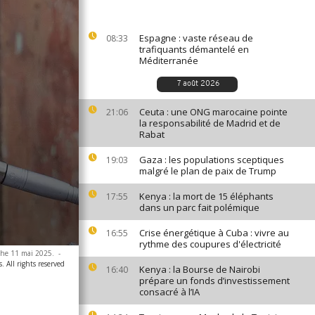
Espagne : vaste réseau de
08:33
trafiquants démantelé en
Méditerranée
7 août 2026
Ceuta : une ONG marocaine pointe
21:06
la responsabilité de Madrid et de
Rabat
Gaza : les populations sceptiques
19:03
malgré le plan de paix de Trump
Kenya : la mort de 15 éléphants
17:55
dans un parc fait polémique
Crise énergétique à Cuba : vivre au
16:55
rythme des coupures d'électricité
nche 11 mai 2025.
-
. All rights reserved
Kenya : la Bourse de Nairobi
16:40
prépare un fonds d’investissement
consacré à l’IA