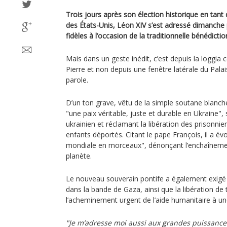
Trois jours après son élection historique en tant
des États-Unis, Léon XIV s’est adressé dimanche 
fidèles à l’occasion de la traditionnelle bénédictio
Mais dans un geste inédit, c’est depuis la loggia c
Pierre et non depuis une fenêtre latérale du Palais
parole.
D’un ton grave, vêtu de la simple soutane blanch
"une paix véritable, juste et durable en Ukraine",
ukrainien et réclamant la libération des prisonnie
enfants déportés. Citant le pape François, il a é
mondiale en morceaux", dénonçant l’enchaînement
planète.
Le nouveau souverain pontife a également exigé
dans la bande de Gaza, ainsi que la libération de 
l’acheminement urgent de l’aide humanitaire à une
"Je m’adresse moi aussi aux grandes puissanc