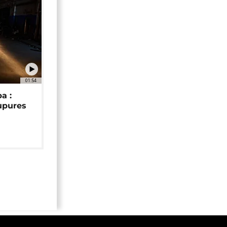
01:54
a :
upures