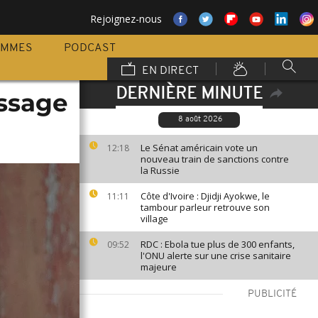
Rejoignez-nous
AMMES
PODCAST
EN DIRECT
DERNIÈRE MINUTE
essage
8 août 2026
Le Sénat américain vote un
12:18
nouveau train de sanctions contre
la Russie
Côte d'Ivoire : Djidji Ayokwe, le
11:11
tambour parleur retrouve son
village
RDC : Ebola tue plus de 300 enfants,
09:52
l'ONU alerte sur une crise sanitaire
majeure
PUBLICITÉ