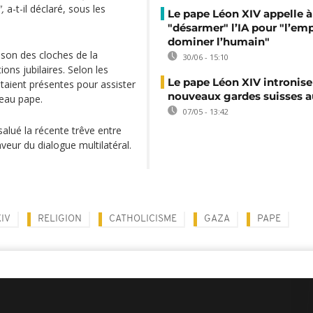
,
a-t-il déclaré, sous les
Le pape Léon XIV appelle à
"désarmer" l’IA pour "l’em
dominer l’humain"
 son des cloches de la
30/06 - 15:10
ons jubilaires. Selon les
Le pape Léon XIV intronise
taient présentes pour assister
nouveaux gardes suisses a
veau pape.
07/05 - 13:42
lué la récente trêve entre
aveur du dialogue multilatéral.
XIV
RELIGION
CATHOLICISME
GAZA
PAPE