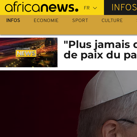
Passer
INFO
au
contenu
INFOS
ECONOMIE
SPORT
CULTURE
principal
"Plus jamais 
de paix du p