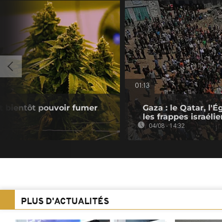
01:13
nt bientôt pouvoir fumer
Gaza : le Qatar, l
les frappes israéli
04/08 - 14:32
PLUS D'ACTUALITÉS