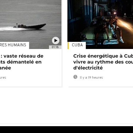
TRES HUMAINS
CUBA
01:18
: vaste réseau de
Crise énergétique à Cub
nts démantelé en
vivre au rythme des co
anée
d'électricité
eures
Il y a 19 heures