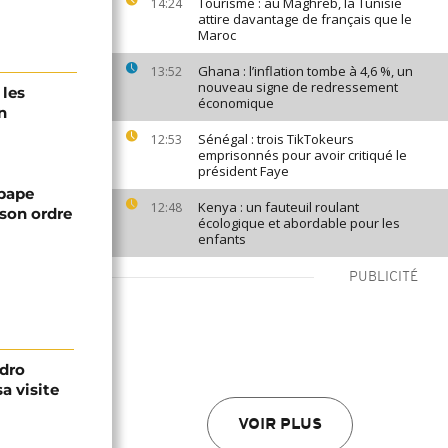
Tourisme : au Maghreb, la Tunisie
14:24
attire davantage de français que le
Maroc
Ghana : l’inflation tombe à 4,6 %, un
13:52
nouveau signe de redressement
 les
économique
n
Sénégal : trois TikTokeurs
12:53
emprisonnés pour avoir critiqué le
président Faye
 pape
Kenya : un fauteuil roulant
12:48
son ordre
écologique et abordable pour les
enfants
PUBLICITÉ
edro
a visite
VOIR PLUS