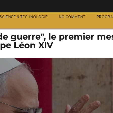
S
SCIENCE & TECHNOLOGIE
NO COMMENT
PROGR
de guerre", le premier m
ape Léon XIV