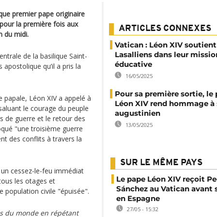
 que premier pape originaire
pour la première fois aux
ARTICLES CONNEXES
n du midi.
Vatican : Léon XIV soutient
Lasalliens dans leur missio
entrale de la basilique Saint-
éducative
 apostolique qu’il a pris la
16/05/2025
Pour sa première sortie, le
e papale, Léon XIV a appelé à
Léon XIV rend hommage à 
 saluant le courage du peuple
augustinien
rs de guerre et le retour des
13/05/2025
voqué "une troisième guerre
 des conflits à travers la
SUR LE MÊME PAYS
 un cessez-le-feu immédiat
Le pape Léon XIV reçoit P
tous les otages et
Sánchez au Vatican avant s
 population civile "épuisée".
en Espagne
27/05 - 15:32
es du monde en répétant