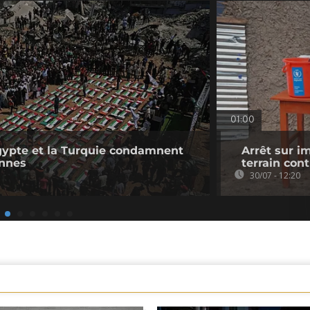
01:00
'Égypte et la Turquie condamnent
Arrêt sur im
ennes
terrain con
30/07 - 12:20